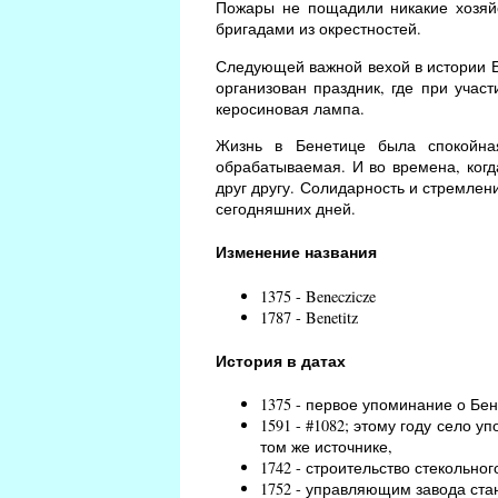
Пожары не пощадили никакие хозяй
бригадами из окрестностей.
Следующей важной вехой в истории Бе
организован праздник, где при учас
керосиновая лампа.
Жизнь в Бенетице была спокойна
обрабатываемая. И во времена, когд
друг другу. Солидарность и стремлен
сегодняшних дней.
Изменение названия
1375 - Beneczicze
1787 - Benetitz
История в датах
1375 - первое упоминание о Бен
1591 - #1082; этому году село уп
том же источнике,
1742 - строительство стекольно
1752 - управляющим завода ст