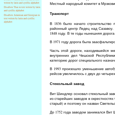
Местный народный комитет в Мрзковиц
writen by latin and cyrillic alphabet
Disallow Thai in text writen by latin
and cyrillic alphabet
Транспорт
Disallow Armenian and Georgian in
text writen by latin and cyrillic
alphabet
В 1836 было начато строительство 
районный центр Ледец над Сазавоу. 
1848 году. В те годы нынешняя дорог
В 1971 году дорога была заасфальтиро
Часть этой дороги, находившейся м
внутренних дел Чешской Республик
категорию дорог специального назнач
В 1993 произошло уменьшение автобу
рейсов увеличилось с двух до четырех
Стекольный завод
Вит Шиндлер основал стекольный завод
из старейших заводов в окрестностях
старый) и поэтому он назван Светельс
До 1752 года заводом занимался Вит 