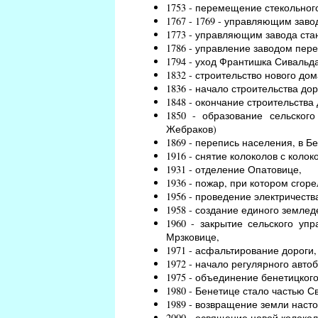
1753 - перемещение стекольного
1767 - 1769 - управляющим зав
1773 - управляющим завода ст
1786 - управление заводом пер
1794 - уход Франтишка Сивальд
1832 - строительство нового дом
1836 - начало строительства до
1848 - окончание строительства 
1850 - образование сельског
Жебраков)
1869 - перепись населения, в Б
1916 - снятие колоколов с коло
1931 - отделение Опатовице,
1936 - пожар, при котором сгор
1956 - проведение электричеств
1958 - создание единого землед
1960 - закрытие сельского уп
Мрзковице,
1971 - асфальтирование дороги
1972 - начало регулярного авто
1975 - объединение бенетицкого
1980 - Бенетице стало частью С
1989 - возвращение земли нас
2000 - освящение новой колокол