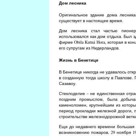
Дом лесника
Оригинальное здание дома лесника
существует в настоящее время.
Дом лесника стал частью пионер
использовался как дом отдыха. Был з
фирме Obila Kutná Hora, которая в к
его супругам из Нидерландов.
Жизнь в Бенетице
В Бенетице никогда не удавалось откр
в созданную тогда школу в Павлове.
Сазавоу.
Стеклоделие – не единственная отра
поздним промыслом, была добыча 
каменоломен, крупнейшим из которых
период прокладки железной дороги, п
строительстве железнодорожной ветки 
Еще до недавнего времени большая ч
возникновению пожаров. 29 ноября 19