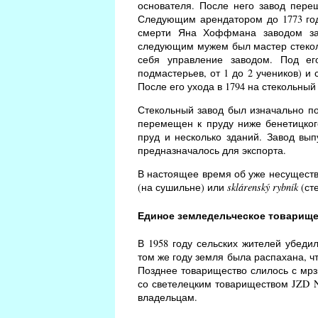
основателя. После него завод пере
Следующим арендатором до 1773 го
смерти Яна Хоффмана заводом зан
следующим мужем был мастер стеколь
себя управление заводом. Под ег
подмастерьев, от 1 до 2 учеников) и
После его ухода в 1794 на стекольный
Стекольный завод был изначально по
перемещен к пруду ниже бенетицког
пруд и несколько зданий. Завод вып
предназначалось для экспорта.
В настоящее время об уже несущест
(на сушильне) или
sklárenský rybník
(ст
Единое земледельческое товарищ
В 1958 году сельских жителей убеди
том же году земля была распахана, ч
Позднее товарищество слилось с мрз
со светелецким товариществом JZD N
владельцам.