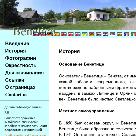
Benetice
Benetice
Na
Введение
obsah
История
История
stránky
Фотографии
Klávesové
Основание Бенетице
Окрестность
zkratky
na
Для скачивания
Основатель Бенетице – Бенята, от им
tomto
Ссылки
южной области современного, ок
webu
О страницах
подтверждено найденными фрагментам
-
найдены в замках Липнице и Орлик о
Contact us
základní
век. Бенетице было частью Светлецко
Hlavní
Добавить боковую панель.
strana
Местное самоуправление
RSS
Запрет отображения
В 1850 был основан округ, и Бенети
китайского, японского и
корейского языков латинским
Бенетице была образовано сельское 
алфавитом и кириллицей
В 1931 Опатовице отделился. Сельск
Disallow Arabic and Persian in text