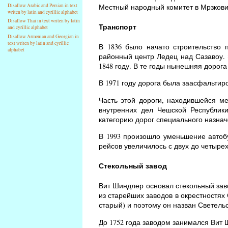
Местный народный комитет в Мрзковиц
Disallow Arabic and Persian in text
writen by latin and cyrillic alphabet
Disallow Thai in text writen by latin
Транспорт
and cyrillic alphabet
Disallow Armenian and Georgian in
text writen by latin and cyrillic
В 1836 было начато строительство 
alphabet
районный центр Ледец над Сазавоу. 
1848 году. В те годы нынешняя дорог
В 1971 году дорога была заасфальтиро
Часть этой дороги, находившейся м
внутренних дел Чешской Республик
категорию дорог специального назнач
В 1993 произошло уменьшение автобу
рейсов увеличилось с двух до четырех
Стекольный завод
Вит Шиндлер основал стекольный завод
из старейших заводов в окрестностях
старый) и поэтому он назван Светельс
До 1752 года заводом занимался Вит 