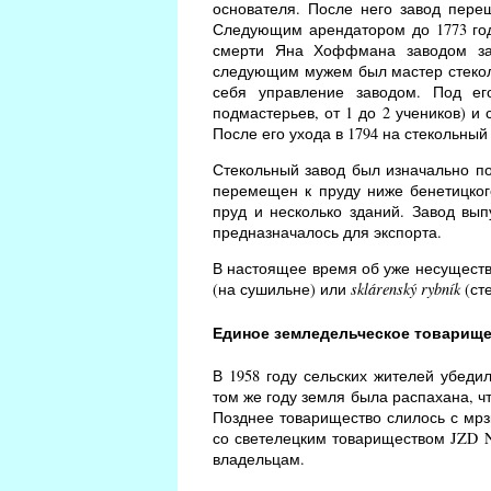
основателя. После него завод пере
Следующим арендатором до 1773 го
смерти Яна Хоффмана заводом зан
следующим мужем был мастер стеколь
себя управление заводом. Под ег
подмастерьев, от 1 до 2 учеников) и
После его ухода в 1794 на стекольный
Стекольный завод был изначально по
перемещен к пруду ниже бенетицког
пруд и несколько зданий. Завод вып
предназначалось для экспорта.
В настоящее время об уже несущест
(на сушильне) или
sklárenský rybník
(ст
Единое земледельческое товарищ
В 1958 году сельских жителей убеди
том же году земля была распахана, ч
Позднее товарищество слилось с мрз
со светелецким товариществом JZD N
владельцам.