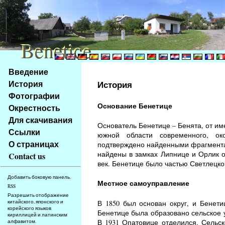
Benetice
Benetice
Na
Введение
obsah
История
История
stránky
Фотографии
Klávesové
Основание Бенетице
Окрестность
zkratky
na
Для скачивания
Основатель Бенетице – Бенята, от им
tomto
Ссылки
южной области современного, ок
webu
О страницах
подтверждено найденными фрагментам
-
найдены в замках Липнице и Орлик о
Contact us
základní
век. Бенетице было частью Светлецко
Hlavní
Добавить боковую панель.
strana
Местное самоуправление
RSS
Разрешить отображение
В 1850 был основан округ, и Бенети
китайского, японского и
корейского языков
Бенетице была образовано сельское 
кириллицей и латинским
В 1931 Опатовице отделился. Сельск
алфавитом.