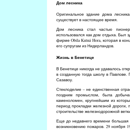
Дом лесника
Оригинальное здание дома лесника
существует в настоящее время.
Дом лесника стал частью пионер
использовался как дом отдыха. Был з
фирме Obila Kutná Hora, которая в к
его супругам из Нидерландов.
Жизнь в Бенетице
В Бенетице никогда не удавалось откр
в созданную тогда школу в Павлове.
Сазавоу.
Стеклоделие – не единственная отра
поздним промыслом, была добыча 
каменоломен, крупнейшим из которых
период прокладки железной дороги, п
строительстве железнодорожной ветки 
Еще до недавнего времени большая ч
возникновению пожаров. 29 ноября 19