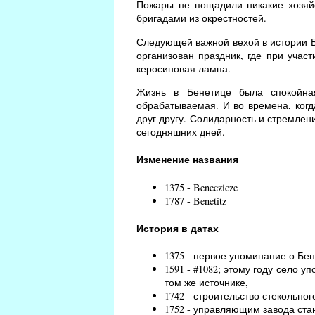
Пожары не пощадили никакие хозяй
бригадами из окрестностей.
Следующей важной вехой в истории Бе
организован праздник, где при учас
керосиновая лампа.
Жизнь в Бенетице была спокойна
обрабатываемая. И во времена, когд
друг другу. Солидарность и стремлен
сегодняшних дней.
Изменение названия
1375 - Beneczicze
1787 - Benetitz
История в датах
1375 - первое упоминание о Бен
1591 - #1082; этому году село уп
том же источнике,
1742 - строительство стекольно
1752 - управляющим завода ст