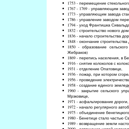
1753 - перемещение стекольного
1767 - 1769 - управляющим зав
1773 - управляющим завода ст
1786 - управление заводом пер
1794 - уход Франтишка Сивальд
1832 - строительство нового дом
1836 - начало строительства до
1848 - окончание строительства 
1850 - образование сельског
Жебраков)
1869 - перепись населения, в Б
1916 - снятие колоколов с коло
1931 - отделение Опатовице,
1936 - пожар, при котором сгор
1956 - проведение электричеств
1958 - создание единого землед
1960 - закрытие сельского уп
Мрзковице,
1971 - асфальтирование дороги
1972 - начало регулярного авто
1975 - объединение бенетицкого
1980 - Бенетице стало частью С
1989 - возвращение земли нас
2000 - освящение новой колокол