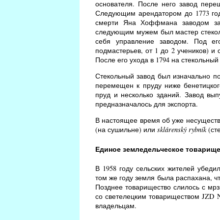
основателя. После него завод пере
Следующим арендатором до 1773 го
смерти Яна Хоффмана заводом зан
следующим мужем был мастер стеколь
себя управление заводом. Под ег
подмастерьев, от 1 до 2 учеников) и
После его ухода в 1794 на стекольный
Стекольный завод был изначально по
перемещен к пруду ниже бенетицког
пруд и несколько зданий. Завод вып
предназначалось для экспорта.
В настоящее время об уже несущест
(на сушильне) или
sklárenský rybník
(ст
Единое земледельческое товарищ
В 1958 году сельских жителей убеди
том же году земля была распахана, ч
Позднее товарищество слилось с мрз
со светелецким товариществом JZD N
владельцам.