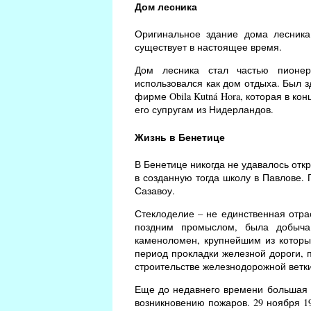
Дом лесника
Оригинальное здание дома лесника
существует в настоящее время.
Дом лесника стал частью пионер
использовался как дом отдыха. Был з
фирме Obila Kutná Hora, которая в к
его супругам из Нидерландов.
Жизнь в Бенетице
В Бенетице никогда не удавалось откр
в созданную тогда школу в Павлове.
Сазавоу.
Стеклоделие – не единственная отра
поздним промыслом, была добыча 
каменоломен, крупнейшим из которых
период прокладки железной дороги, п
строительстве железнодорожной ветки 
Еще до недавнего времени большая ч
возникновению пожаров. 29 ноября 19