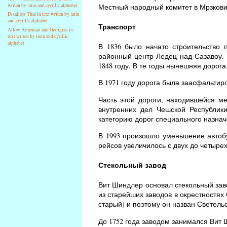
Местный народный комитет в Мрзковиц
writen by latin and cyrillic alphabet
Disallow Thai in text writen by latin
and cyrillic alphabet
Транспорт
Allow Armenian and Georgian in
text writen by latin and cyrillic
alphabet
В 1836 было начато строительство 
районный центр Ледец над Сазавоу. 
1848 году. В те годы нынешняя дорог
В 1971 году дорога была заасфальтиро
Часть этой дороги, находившейся м
внутренних дел Чешской Республик
категорию дорог специального назнач
В 1993 произошло уменьшение автобу
рейсов увеличилось с двух до четырех
Стекольный завод
Вит Шиндлер основал стекольный завод
из старейших заводов в окрестностях
старый) и поэтому он назван Светельс
До 1752 года заводом занимался Вит 