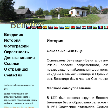
Benetice
Benetice
Na
Введение
obsah
История
История
stránky
Фотографии
Klávesové
Основание Бенетице
Окрестность
zkratky
na
Для скачивания
Основатель Бенетице – Бенята, от им
tomto
Ссылки
южной области современного, ок
webu
О страницах
подтверждено найденными фрагментам
-
найдены в замках Липнице и Орлик о
Contact us
základní
век. Бенетице было частью Светлецко
Hlavní
Добавить боковую панель.
strana
Местное самоуправление
RSS
Запрет отображения
В 1850 был основан округ, и Бенети
китайского, японского и
корейского языков латинским
Бенетице была образовано сельское 
алфавитом и кириллицей
В 1931 Опатовице отделился. Сельск
Allow Arabic and Persian in text