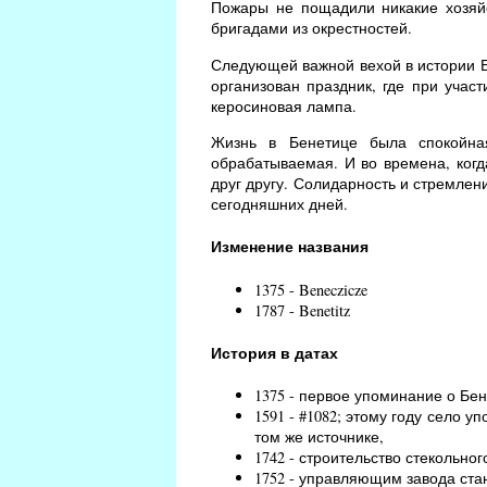
Пожары не пощадили никакие хозяй
бригадами из окрестностей.
Следующей важной вехой в истории Бе
организован праздник, где при учас
керосиновая лампа.
Жизнь в Бенетице была спокойна
обрабатываемая. И во времена, когд
друг другу. Солидарность и стремлен
сегодняшних дней.
Изменение названия
1375 - Beneczicze
1787 - Benetitz
История в датах
1375 - первое упоминание о Бен
1591 - #1082; этому году село уп
том же источнике,
1742 - строительство стекольно
1752 - управляющим завода ст