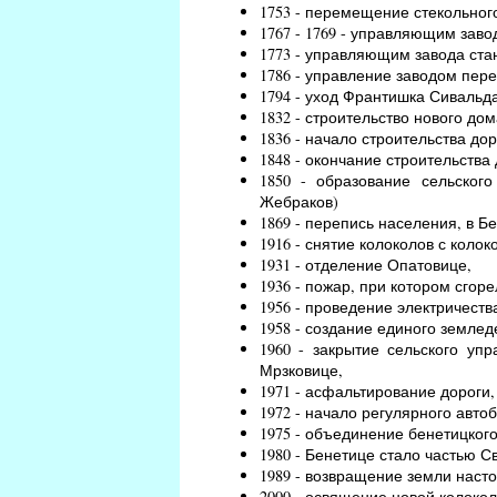
1753 - перемещение стекольного
1767 - 1769 - управляющим зав
1773 - управляющим завода ст
1786 - управление заводом пер
1794 - уход Франтишка Сивальд
1832 - строительство нового дом
1836 - начало строительства до
1848 - окончание строительства 
1850 - образование сельског
Жебраков)
1869 - перепись населения, в Б
1916 - снятие колоколов с коло
1931 - отделение Опатовице,
1936 - пожар, при котором сгор
1956 - проведение электричеств
1958 - создание единого землед
1960 - закрытие сельского уп
Мрзковице,
1971 - асфальтирование дороги
1972 - начало регулярного авто
1975 - объединение бенетицкого
1980 - Бенетице стало частью С
1989 - возвращение земли нас
2000 - освящение новой колокол