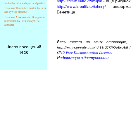
http://archiv.radio.cz/mapa/
- еще рисунок,
writen by latin and cyrillic alphabet
http://www.kroulik.cz/tabory/
- информац
Disallow Thai in text writen by latin
Бенетице
and cyrillic alphabet
Disallow Armenian and Georgian in
text writen by latin and cyrillic
alphabet
Весь текст на этих страницах, за
Число посещений
http://maps.google.com/ и за исключени
9128
GNU Free Documentation License
.
Информация о доступности.