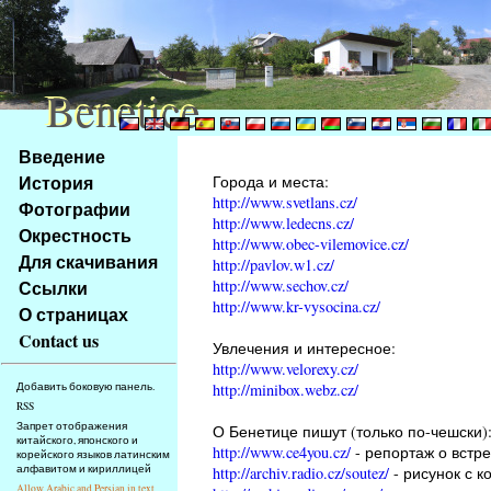
Benetice
Benetice
Na
Введение
obsah
История
Города и места:
stránky
http://www.svetlans.cz/
Фотографии
Klávesové
http://www.ledecns.cz/
Окрестность
zkratky
http://www.obec-vilemovice.cz/
na
Для скачивания
http://pavlov.w1.cz/
tomto
http://www.sechov.cz/
Ссылки
webu
http://www.kr-vysocina.cz/
О страницах
-
Contact us
Увлечения и интересное:
základní
http://www.velorexy.cz/
Hlavní
http://minibox.webz.cz/
Добавить боковую панель.
strana
RSS
Запрет отображения
О Бенетице пишут (только по-чешски)
китайского, японского и
http://www.ce4you.cz/
- репортаж о встре
корейского языков латинским
алфавитом и кириллицей
http://archiv.radio.cz/soutez/
- рисунок с к
Allow Arabic and Persian in text