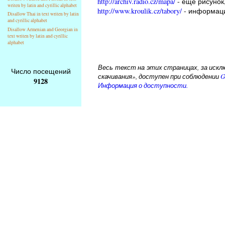
http://archiv.radio.cz/mapa/
- еще рисунок,
writen by latin and cyrillic alphabet
http://www.kroulik.cz/tabory/
- информаци
Disallow Thai in text writen by latin
and cyrillic alphabet
Disallow Armenian and Georgian in
text writen by latin and cyrillic
alphabet
Весь текст на этих страницах, за исклю
Число посещений
скачивания», доступен при соблюдении
G
9128
Информация о доступности.