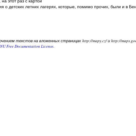
 на этот раз с картой
я о детских летних лагерях, которые, помимо прочих, были и в Бе
чением текстов на вложенных страницах http://mapy.cz/ и http://maps.g
NU Free Documentation License
.