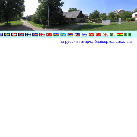
по-русски
татарча
башҡортса
сахалыы