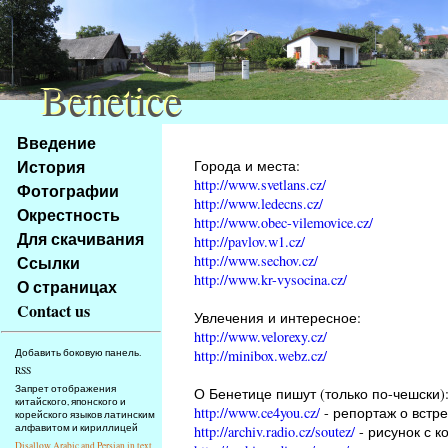
Benetice
Benetice
Na
Введение
obsah
История
Города и места:
stránky
http://www.svetlans.cz/
Фотографии
Klávesové
http://www.ledecns.cz/
Окрестность
zkratky
http://www.obec-vilemovice.cz/
na
Для скачивания
http://pavlov.w1.cz/
tomto
http://www.sechov.cz/
Ссылки
webu
http://www.kr-vysocina.cz/
О страницах
-
Contact us
Увлечения и интересное:
základní
http://www.velorexy.cz/
Hlavní
http://minibox.webz.cz/
Добавить боковую панель.
strana
RSS
Запрет отображения
О Бенетице пишут (только по-чешски)
китайского, японского и
http://www.ce4you.cz/
- репортаж о встре
корейского языков латинским
алфавитом и кириллицей
http://archiv.radio.cz/soutez/
- рисунок с к
Disallow Arabic and Persian in text