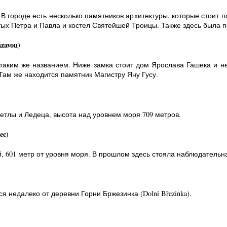
 городе есть несколько памятников архитектуры, которые стоит п
ятых Петра и Павла и костел Святейшей Троицы. Также здесь была п
zavou)
 таким же названием. Ниже замка стоит дом Ярослава Гашека и н
 Там же находится памятник Магистру Яну Гусу.
етлы и Ледеца, высота над уровнем моря 709 метров.
ec)
, 601 метр от уровня моря. В прошлом здесь стояла наблюдательн
 недалеко от деревни Горни Бржезинка (Dolní Březinka).