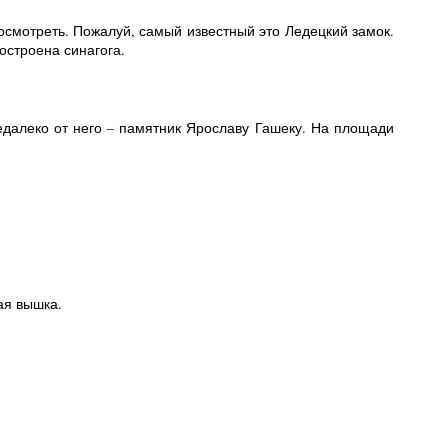
осмотреть. Пожалуй, самый известный это Ледецкий замок.
остроена синагога.
едалеко от него – памятник Ярославу Гашеку. На площади
ая вышка.