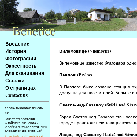
Benetice
Benetice
Na
Введение
obsah
История
Вилемовице (Vilémovice)
stránky
Фотографии
Klávesové
Вилемовице известно благодаря одном
Окрестность
zkratky
na
Для скачивания
Павлов (Pavlov)
tomto
Ссылки
webu
В Павлове была создана станция ох
О страницах
-
доступна для посетителей. Больше 
Contact us
základní
Светла-над-Сазавоу (Světlá nad Sázav
Hlavní
Добавить боковую панель.
strana
RSS
Город Светла-над-Сазавоу это насел
Запрет отображения
городе происходит святовацлавское п
китайского, японского и
корейского языков латинским
алфавитом и кириллицей
Ледец-над-Сазавоу (Ledeč nad Sázavo
Allow Arabic and Persian in text