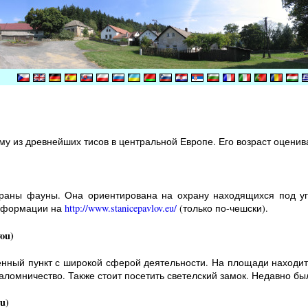
у из древнейших тисов в центральной Европе. Его возраст оценивае
раны фауны. Она ориентирована на охрану находящихся под угр
информации на
http://www.stanicepavlov.eu/
(только по-чешски).
ou)
енный пункт с широкой сферой деятельности. На площади находитс
аломничество. Также стоит посетить светелский замок. Недавно был
u)