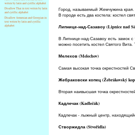
writen by latin and cyrillic alphabet
Город, называемый Жемчужина края. В
Disallow Thai in text writen by latin
and cyrillic alphabet
В городе есть два костела: костел св
Disallow Armenian and Georgian in
text writen by latin and cyrillic
Липнице-над-Сазавоу (Lipnice nad Sá
alphabet
В Липнице-над-Сазавоу есть замок с
можно посетить костел Святого Вита.
Мелехов (Melechov)
Самая высокая точка окрестностей Св
Жебраковски копец (Žebrákovský kop
Вторая наивысшая точка окрестностей
Кадлечак (Kadlečák)
Кадлечак - лыжный центр, находящийся
Створжидла (Stvořidla)