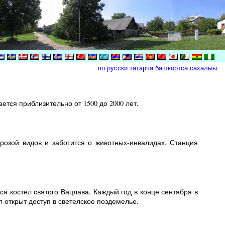
по-русски
татарча
башҡортса
сахалыы
тся приблизительно от 1500 до 2000 лет.
озой видов и заботится о животных-инвалидах. Станция
я костел святого Вацлава. Каждый год в конце сентября в
 открыт доступ в светелское поздемелье.