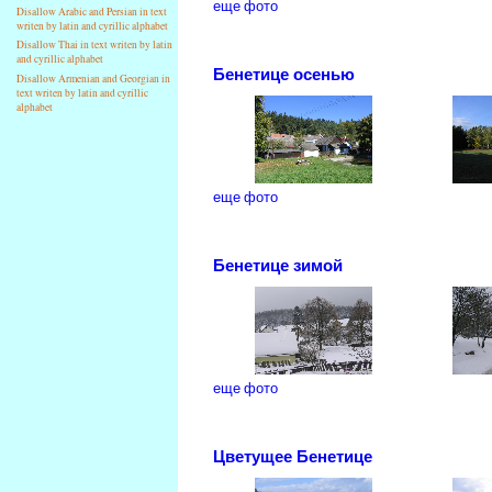
еще фото
Disallow Arabic and Persian in text
writen by latin and cyrillic alphabet
Disallow Thai in text writen by latin
and cyrillic alphabet
Бенетице осенью
Disallow Armenian and Georgian in
text writen by latin and cyrillic
alphabet
еще фото
Бенетице зимой
еще фото
Цветущее Бенетице