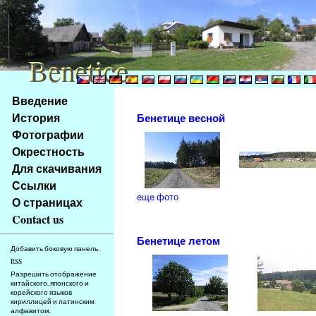
Benetice
Benetice
Na
Введение
obsah
История
Бенетице весной
stránky
Фотографии
Klávesové
Окрестность
zkratky
na
Для скачивания
tomto
Ссылки
webu
еще фото
О страницах
-
Contact us
základní
Бенетице летом
Hlavní
Добавить боковую панель.
strana
RSS
Разрешить отображение
китайского, японского и
корейского языков
кириллицей и латинским
алфавитом.