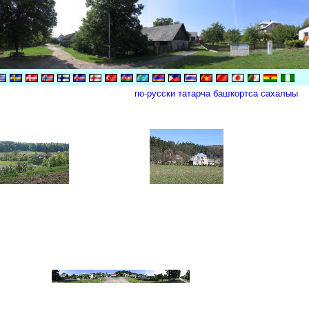
по-русски
татарча
башҡортса
сахалыы