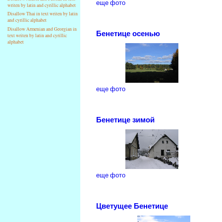
еще фото
writen by latin and cyrillic alphabet
Disallow Thai in text writen by latin
and cyrillic alphabet
Disallow Armenian and Georgian in
Бенетице осенью
text writen by latin and cyrillic
alphabet
еще фото
Бенетице зимой
еще фото
Цветущее Бенетице