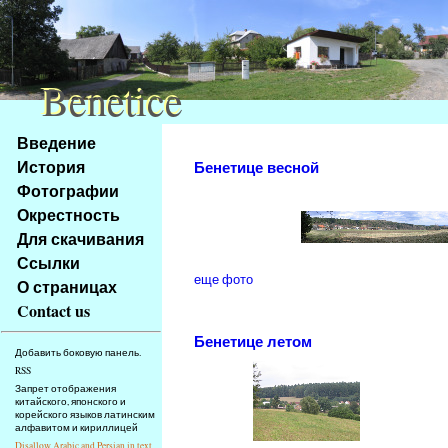
Benetice
Benetice
Na
Введение
obsah
История
Бенетице весной
stránky
Фотографии
Klávesové
Окрестность
zkratky
na
Для скачивания
tomto
Ссылки
webu
еще фото
О страницах
-
Contact us
základní
Бенетице летом
Hlavní
Добавить боковую панель.
strana
RSS
Запрет отображения
китайского, японского и
корейского языков латинским
алфавитом и кириллицей
Disallow Arabic and Persian in text