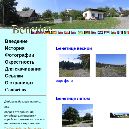
Benetice
Benetice
Na
Введение
obsah
История
Бенетице весной
stránky
Фотографии
Klávesové
Окрестность
zkratky
na
Для скачивания
tomto
Ссылки
webu
еще фото
О страницах
-
Contact us
základní
Бенетице летом
Hlavní
Добавить боковую панель.
strana
RSS
Запрет отображения
китайского, японского и
корейского языков латинским
алфавитом и кириллицей
Disallow Arabic and Persian in text