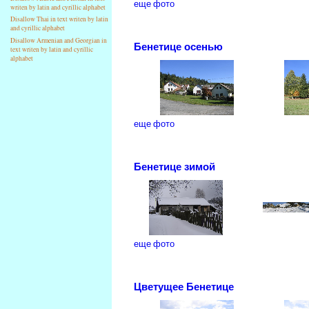
еще фото
writen by latin and cyrillic alphabet
Disallow Thai in text writen by latin
and cyrillic alphabet
Disallow Armenian and Georgian in
Бенетице осенью
text writen by latin and cyrillic
alphabet
еще фото
Бенетице зимой
еще фото
Цветущее Бенетице