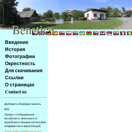
Benetice
Benetice
Na
Введение
obsah
История
stránky
Фотографии
Klávesové
Окрестность
zkratky
na
Для скачивания
tomto
Ссылки
webu
О страницах
-
Contact us
základní
Hlavní
Добавить боковую панель.
strana
RSS
Запрет отображения
китайского, японского и
корейского языков латинским
алфавитом и кириллицей
Allow Arabic and Persian in text