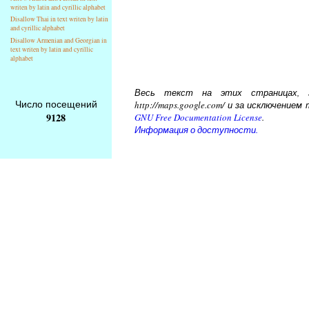
writen by latin and cyrillic alphabet
Disallow Thai in text writen by latin
and cyrillic alphabet
Disallow Armenian and Georgian in
text writen by latin and cyrillic
alphabet
Весь текст на этих страницах, за
Число посещений
http://maps.google.com/ и за исключени
9128
GNU Free Documentation License
.
Информация о доступности.