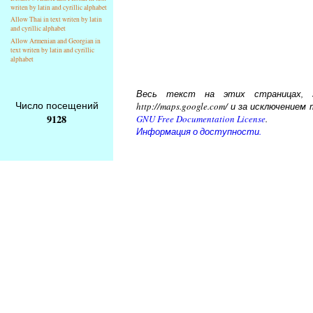
writen by latin and cyrillic alphabet
Allow Thai in text writen by latin
and cyrillic alphabet
Allow Armenian and Georgian in
text writen by latin and cyrillic
alphabet
Весь текст на этих страницах, за
Число посещений
http://maps.google.com/ и за исключени
9128
GNU Free Documentation License
.
Информация о доступности.