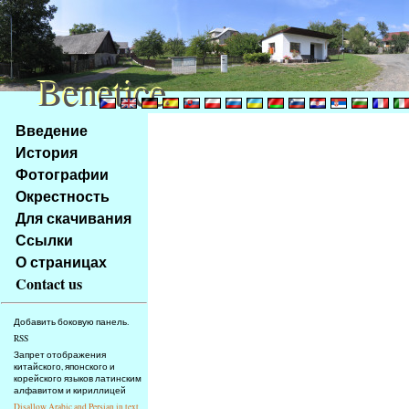
Benetice
Benetice
Na
Введение
obsah
История
stránky
Фотографии
Klávesové
Окрестность
zkratky
na
Для скачивания
tomto
Ссылки
webu
О страницах
-
Contact us
základní
Hlavní
Добавить боковую панель.
strana
RSS
Запрет отображения
китайского, японского и
корейского языков латинским
алфавитом и кириллицей
Disallow Arabic and Persian in text