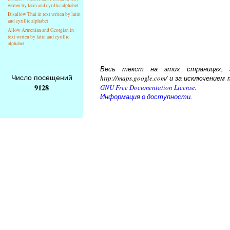
writen by latin and cyrillic alphabet
Disallow Thai in text writen by latin
and cyrillic alphabet
Allow Armenian and Georgian in
text writen by latin and cyrillic
alphabet
Весь текст на этих страницах, за
Число посещений
http://maps.google.com/ и за исключени
9128
GNU Free Documentation License
.
Информация о доступности.