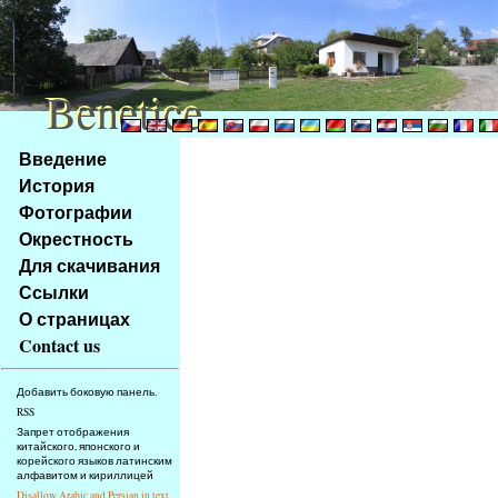
Benetice
Benetice
Na
Введение
obsah
История
stránky
Фотографии
Klávesové
Окрестность
zkratky
na
Для скачивания
tomto
Ссылки
webu
О страницах
-
Contact us
základní
Hlavní
Добавить боковую панель.
strana
RSS
Запрет отображения
китайского, японского и
корейского языков латинским
алфавитом и кириллицей
Disallow Arabic and Persian in text