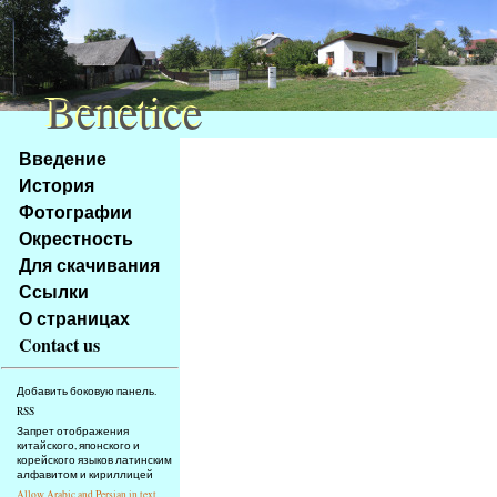
Benetice
Benetice
Na
Введение
obsah
История
stránky
Фотографии
Klávesové
Окрестность
zkratky
na
Для скачивания
tomto
Ссылки
webu
О страницах
-
Contact us
základní
Hlavní
Добавить боковую панель.
strana
RSS
Запрет отображения
китайского, японского и
корейского языков латинским
алфавитом и кириллицей
Allow Arabic and Persian in text