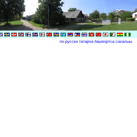
по-русски
татарча
башҡортса
сахалыы