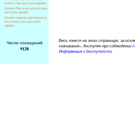
writen by latin and cyrillic alphabet
Disallow Thai in text writen by latin
and cyrillic alphabet
Disallow Armenian and Georgian in
text writen by latin and cyrillic
alphabet
Весь текст на этих страницах, за исклю
Число посещений
скачивания», доступен при соблюдении
G
9128
Информация о доступности.