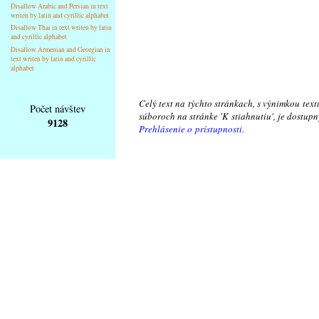
Disallow Arabic and Persian in text
writen by latin and cyrillic alphabet
Disallow Thai in text writen by latin
and cyrillic alphabet
Disallow Armenian and Georgian in
text writen by latin and cyrillic
alphabet
Celý text na týchto stránkach, s výnimkou text
Počet návštev
súboroch na stránke 'K stiahnutiu', je dostu
9128
Prehlásenie o prístupnosti.