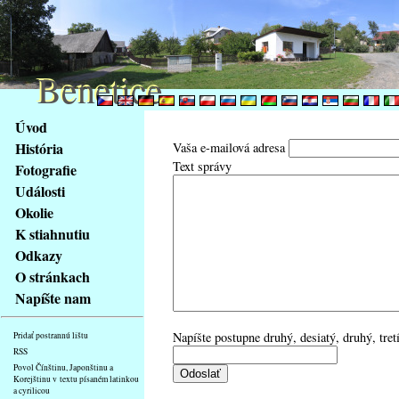
Benetice
Benetice
Na
Úvod
obsah
História
Vaša e-mailová adresa
stránky
Text správy
Fotografie
Klávesové
Události
zkratky
na
Okolie
tomto
K stiahnutiu
webu
Odkazy
-
O stránkach
základní
Napíšte nam
Hlavní
strana
Napíšte postupne druhý, desiatý, druhý, tretí
Pridať postrannú lištu
RSS
Povol Čínštinu, Japonštinu a
Korejštinu v textu písaném latinkou
a cyrilicou