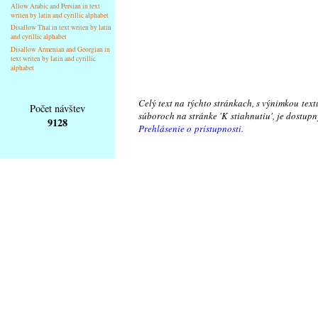
Allow Arabic and Persian in text
writen by latin and cyrillic alphabet
Disallow Thai in text writen by latin
and cyrillic alphabet
Disallow Armenian and Georgian in
text writen by latin and cyrillic
alphabet
Celý text na týchto stránkach, s výnimkou text
Počet návštev
súboroch na stránke 'K stiahnutiu', je dostu
9128
Prehlásenie o prístupnosti.