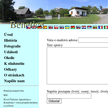
Benetice
Benetice
Na
Úvod
obsah
História
Vaša e-mailová adresa
stránky
Text správy
Fotografie
Klávesové
Události
zkratky
na
Okolie
tomto
K stiahnutiu
webu
Odkazy
-
O stránkach
základní
Napíšte nam
Hlavní
strana
Napíšte postupne čtvrtý, osmý, šiestý, čtvrtý,
Pridať postrannú lištu
RSS
Povol Čínštinu, Japonštinu a
Korejštinu v textu písaném latinkou
a cyrilicou