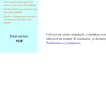
Allow Arabic and Persian in text
writen by latin and cyrillic alphabet
Disallow Thai in text writen by latin
and cyrillic alphabet
Disallow Armenian and Georgian in
text writen by latin and cyrillic
alphabet
Celý text na týchto stránkach, s výnimkou text
Počet návštev
súboroch na stránke 'K stiahnutiu', je dostu
9128
Prehlásenie o prístupnosti.