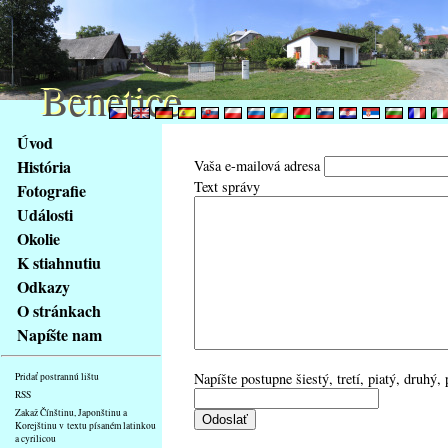
Benetice
Benetice
Na
Úvod
obsah
História
Vaša e-mailová adresa
stránky
Text správy
Fotografie
Klávesové
Události
zkratky
na
Okolie
tomto
K stiahnutiu
webu
Odkazy
-
O stránkach
základní
Napíšte nam
Hlavní
strana
Napíšte postupne šiestý, tretí, piatý, druhý,
Pridať postrannú lištu
RSS
Zakaž Čínštinu, Japonštinu a
Korejštinu v textu písaném latinkou
a cyrilicou