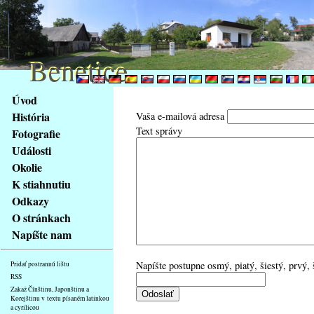
Benetice
Benetice
Na
Úvod
obsah
História
Vaša e-mailová adresa
stránky
Text správy
Fotografie
Klávesové
Události
zkratky
na
Okolie
tomto
K stiahnutiu
webu
Odkazy
-
O stránkach
základní
Napíšte nam
Hlavní
strana
Napíšte postupne osmý, piatý, šiestý, prvý, 
Pridať postrannú lištu
RSS
Zakaž Čínštinu, Japonštinu a
Korejštinu v textu písaném latinkou
a cyrilicou