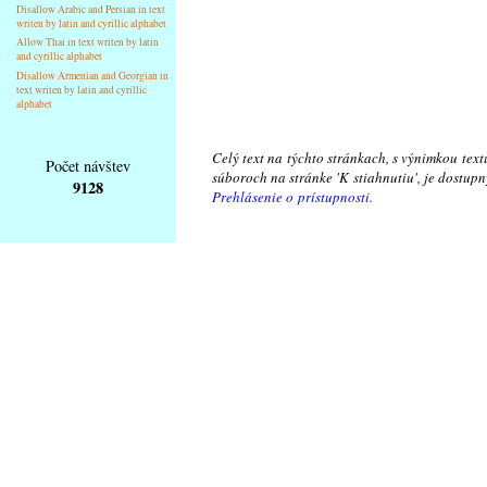
Disallow Arabic and Persian in text
writen by latin and cyrillic alphabet
Allow Thai in text writen by latin
and cyrillic alphabet
Disallow Armenian and Georgian in
text writen by latin and cyrillic
alphabet
Celý text na týchto stránkach, s výnimkou text
Počet návštev
súboroch na stránke 'K stiahnutiu', je dostu
9128
Prehlásenie o prístupnosti.