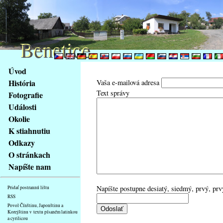
Benetice
Benetice
Na
Úvod
obsah
História
Vaša e-mailová adresa
stránky
Text správy
Fotografie
Klávesové
Události
zkratky
na
Okolie
tomto
K stiahnutiu
webu
Odkazy
-
O stránkach
základní
Napíšte nam
Hlavní
strana
Napíšte postupne desiatý, siedmý, prvý, prv
Pridať postrannú lištu
RSS
Povol Čínštinu, Japonštinu a
Korejštinu v textu písaném latinkou
a cyrilicou