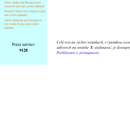
Allow Arabic and Persian in text
writen by latin and cyrillic alphabet
Disallow Thai in text writen by latin
and cyrillic alphabet
Allow Armenian and Georgian in
text writen by latin and cyrillic
alphabet
Celý text na týchto stránkach, s výnimkou text
Počet návštev
súboroch na stránke 'K stiahnutiu', je dostu
9128
Prehlásenie o prístupnosti.