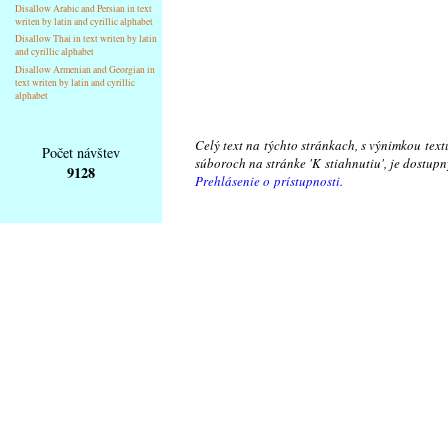
Disallow Arabic and Persian in text
writen by latin and cyrillic alphabet
Disallow Thai in text writen by latin
and cyrillic alphabet
Disallow Armenian and Georgian in
text writen by latin and cyrillic
alphabet
Celý text na týchto stránkach, s výnimkou text
Počet návštev
súboroch na stránke 'K stiahnutiu', je dostu
9128
Prehlásenie o prístupnosti.