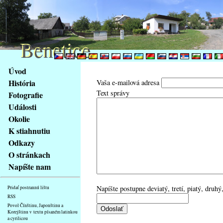
Benetice
Benetice
Na
Úvod
obsah
História
Vaša e-mailová adresa
stránky
Text správy
Fotografie
Klávesové
Události
zkratky
na
Okolie
tomto
K stiahnutiu
webu
Odkazy
-
O stránkach
základní
Napíšte nam
Hlavní
strana
Napíšte postupne deviatý, tretí, piatý, druh
Pridať postrannú lištu
RSS
Povol Čínštinu, Japonštinu a
Korejštinu v textu písaném latinkou
a cyrilicou