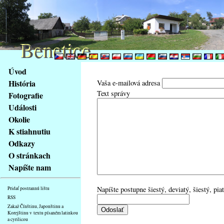
Benetice
Benetice
Na
Úvod
obsah
História
Vaša e-mailová adresa
stránky
Text správy
Fotografie
Klávesové
Události
zkratky
na
Okolie
tomto
K stiahnutiu
webu
Odkazy
-
O stránkach
základní
Napíšte nam
Hlavní
strana
Napíšte postupne šiestý, deviatý, šiestý, pi
Pridať postrannú lištu
RSS
Zakaž Čínštinu, Japonštinu a
Korejštinu v textu písaném latinkou
a cyrilicou