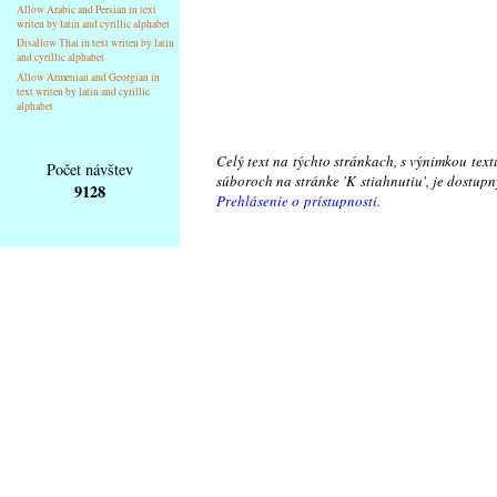
Allow Arabic and Persian in text
writen by latin and cyrillic alphabet
Disallow Thai in text writen by latin
and cyrillic alphabet
Allow Armenian and Georgian in
text writen by latin and cyrillic
alphabet
Celý text na týchto stránkach, s výnimkou text
Počet návštev
súboroch na stránke 'K stiahnutiu', je dostu
9128
Prehlásenie o prístupnosti.