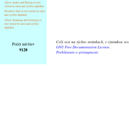
Allow Arabic and Persian in text
writen by latin and cyrillic alphabet
Disallow Thai in text writen by latin
and cyrillic alphabet
Allow Armenian and Georgian in
text writen by latin and cyrillic
alphabet
Celý text na týchto stránkach, s výnimkou te
Počet návštev
GNU Free Documentation License
.
9128
Prehlásenie o prístupnosti.