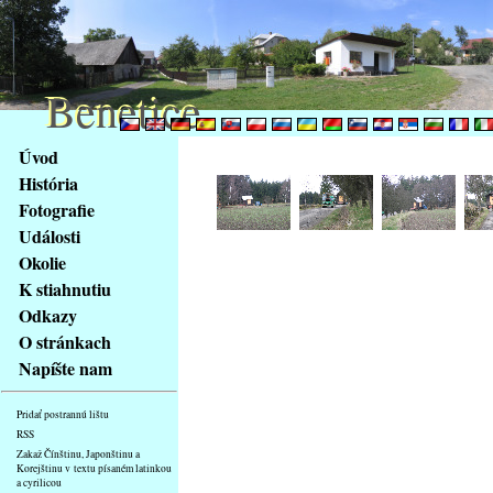
Benetice
Benetice
Na
Úvod
obsah
História
stránky
Fotografie
Klávesové
Události
zkratky
na
Okolie
tomto
K stiahnutiu
webu
Odkazy
-
O stránkach
základní
Napíšte nam
Hlavní
strana
Pridať postrannú lištu
RSS
Zakaž Čínštinu, Japonštinu a
Korejštinu v textu písaném latinkou
a cyrilicou