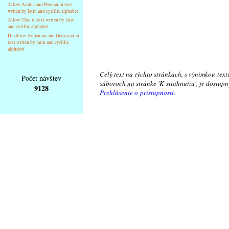
Allow Arabic and Persian in text
writen by latin and cyrillic alphabet
Allow Thai in text writen by latin
and cyrillic alphabet
Disallow Armenian and Georgian in
text writen by latin and cyrillic
alphabet
Celý text na týchto stránkach, s výnimkou text
Počet návštev
súboroch na stránke 'K stiahnutiu', je dostu
9128
Prehlásenie o prístupnosti.