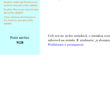
Disallow Arabic and Persian in text
writen by latin and cyrillic alphabet
Disallow Thai in text writen by latin
and cyrillic alphabet
Allow Armenian and Georgian in
text writen by latin and cyrillic
alphabet
Celý text na týchto stránkach, s výnimkou text
Počet návštev
súboroch na stránke 'K stiahnutiu', je dostu
9128
Prehlásenie o prístupnosti.