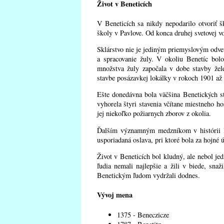
Život v Beneticích
V Beneticích sa nikdy nepodarilo otvoriť š
školy v Pavlove. Od konca druhej svetovej v
Sklárstvo nie je jediným priemyslovým odvet
a spracovanie žuly. V okoliu Benetíc bo
množstva žuly započala v dobe stavby žel
stavbe posázavkej lokálky v rokoch 1901 až
Ešte donedávna bola väčšina Benetických s
vyhorela štyri stavenia včítane miestneho ho
jej niekoľko požiarnych zborov z okolia.
Ďalším významným medzníkom v histórii Ben
usporiadaná oslava, pri ktoré bola za hojné 
Život v Beneticích bol kludný, ale nebol je
ľudia nemali najlepšie a žili v biede, sna
Benetickým ľudom vydržali dodnes.
Vývoj mena
1375 - Beneczicze