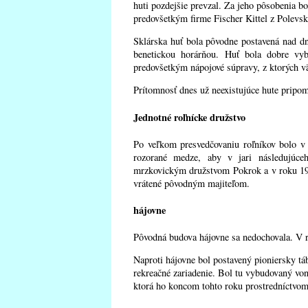
huti pozdejšie prevzal. Za jeho pôsobenia bo
predovšetkým firme Fischer Kittel z Polevsk
Sklárska huť bola pôvodne postavená nad d
benetickou horárňou. Huť bola dobre vyb
predovšetkým nápojové súpravy, z ktorých vä
Prítomnosť dnes už neexistujúce hute pripom
Jednotné roľnícke družstvo
Po veľkom presvedčovaniu roľníkov bolo v 
rozorané medze, aby v jari následujúce
mrzkovickým družstvom Pokrok a v roku 19
vrátené pôvodným majiteľom.
hájovne
Pôvodná budova hájovne sa nedochovala. V r
Naproti hájovne bol postavený pioniersky táb
rekreačné zariadenie. Bol tu vybudovaný von
ktorá ho koncom tohto roku prostredníctvom