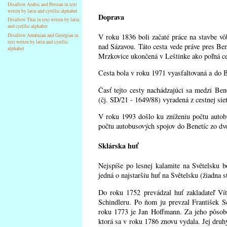
Disallow Arabic and Persian in text
writen by latin and cyrillic alphabet
Doprava
Disallow Thai in text writen by latin
and cyrillic alphabet
V roku 1836 boli začaté práce na stavbe vô
Disallow Armenian and Georgian in
text writen by latin and cyrillic
nad Sázavou. Táto cesta vede práve pres Ben
alphabet
Mrzkovice ukončená v Leštinke ako poľná ce
Cesta bola v roku 1971 vyasfaltovaná a do Be
Časť tejto cesty nachádzajúci sa medzi Be
(čj. SD/21 - 1649/88) vyradená z cestnej sie
V roku 1993 došlo ku zníženiu počtu autob
počtu autobusových spojov do Benetíc zo dvo
Sklárska huť
Nejspíše po lesnej kalamite na Světelsku 
jedná o najstaršiu huť na Světelsku (žiadna s
Do roku 1752 prevádzal huť zakladateľ Ví
Schindleru. Po ňom ju prevzal František
roku 1773 je Jan Hoffmann. Za jeho pôsobe
ktorá sa v roku 1786 znovu vydala. Jej dru