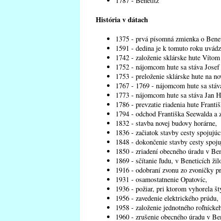
1787 - Benetitz
História v dátach
1375 - prvá písomná zmienka o Benet
1591 - dedina je k tomuto roku uvád
1742 - založenie sklárske hute Víto
1752 - nájomcom hute sa stáva Josef 
1753 - preloženie sklárske hute na no
1767 - 1769 - nájomcom hute sa stáva
1773 - nájomcom hute sa stáva Jan 
1786 - prevzatie riadenia hute Frant
1794 - odchod Františka Seewalda a z
1832 - stavba novej budovy horárne,
1836 - začiatok stavby cesty spojujúc
1848 - dokončenie stavby cesty spoju
1850 - zriadení obecného úradu v Bene
1869 - sčítanie ľudu, v Beneticích ži
1916 - odobraní zvonu zo zvoničky pr
1931 - osamostatnenie Opatovíc,
1936 - požiar, pri ktorom vyhorela šty
1956 - zavedenie elektrického prúdu,
1958 - založenie jednotného roľnícke
1960 - zrušenie obecného úradu v Ben