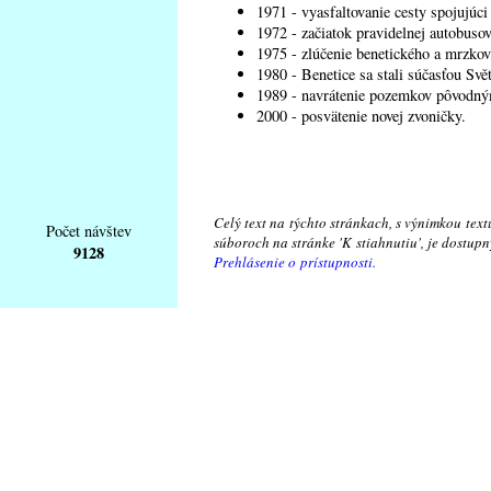
1971 - vyasfaltovanie cesty spojujúci
1972 - začiatok pravidelnej autobusov
1975 - zlúčenie benetického a mrzko
1980 - Benetice sa stali súčasťou Svě
1989 - navrátenie pozemkov pôvodným
2000 - posvätenie novej zvoničky.
Celý text na týchto stránkach, s výnimkou text
Počet návštev
súboroch na stránke 'K stiahnutiu', je dostu
9128
Prehlásenie o prístupnosti.