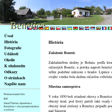
Benetice
Benetice
Na
Úvod
obsah
História
História
stránky
Fotografie
Klávesové
Založenie Benetíc
Události
zkratky
na
Okolie
Zakladateľom dediny je Beňata, podľa kto
tomto
K stiahnutiu
súčasných Benetíc, u potoka naproti beneti
webu
Odkazy
veľmi podobné nálezom z hradov Lipnice a
-
svojho vzniku bola dedina súčasťou světelsk
O stránkach
základní
Napíšte nam
Hlavní
Miestna samospráva
strana
Pridať postrannú lištu
V roku 1850 boli zriadené okresy a Benetice
RSS
obecný úrad, pod ktorý patrili také osady
Zakaž Čínštinu, Japonštinu a
obecný úrad zrušený a Benetice pripadli p
Korejštinu v textu písaném latinkou
a cyrilicou
nad Sázavou