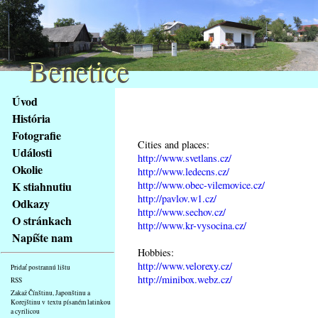
Benetice
Benetice
Na
Úvod
obsah
História
stránky
Fotografie
Klávesové
Cities and places:
Události
zkratky
http://www.svetlans.cz/
na
Okolie
http://www.ledecns.cz/
tomto
http://www.obec-vilemovice.cz/
K stiahnutiu
webu
http://pavlov.w1.cz/
Odkazy
http://www.sechov.cz/
-
O stránkach
http://www.kr-vysocina.cz/
základní
Napíšte nam
Hlavní
Hobbies:
strana
http://www.velorexy.cz/
Pridať postrannú lištu
http://minibox.webz.cz/
RSS
Zakaž Čínštinu, Japonštinu a
Korejštinu v textu písaném latinkou
a cyrilicou