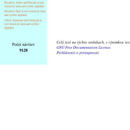
Disallow Arabic and Persian in text
writen by latin and cyrillic alphabet
Disallow Thai in text writen by latin
and cyrillic alphabet
Allow Armenian and Georgian in
text writen by latin and cyrillic
alphabet
Celý text na týchto stránkach, s výnimkou te
Počet návštev
GNU Free Documentation License
.
9128
Prehlásenie o prístupnosti.