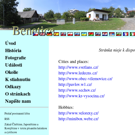
Benetice
Benetice
Na
Úvod
obsah
História
Stránka nieje k disp
stránky
Fotografie
Klávesové
Cities and places:
Události
zkratky
http://www.svetlans.cz/
na
Okolie
http://www.ledecns.cz/
tomto
http://www.obec-vilemovice.cz/
K stiahnutiu
webu
http://pavlov.w1.cz/
Odkazy
http://www.sechov.cz/
-
O stránkach
http://www.kr-vysocina.cz/
základní
Napíšte nam
Hlavní
Hobbies:
strana
http://www.velorexy.cz/
Pridať postrannú lištu
http://minibox.webz.cz/
RSS
Zakaž Čínštinu, Japonštinu a
Korejštinu v textu písaném latinkou
a cyrilicou