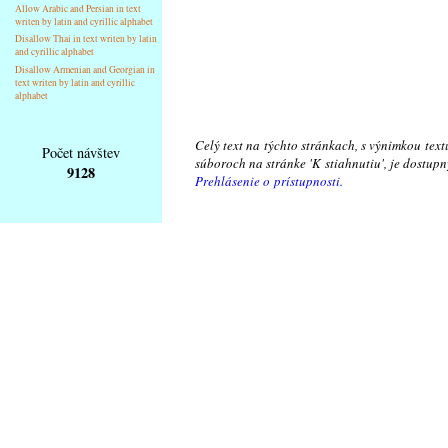
Allow Arabic and Persian in text
writen by latin and cyrillic alphabet
Disallow Thai in text writen by latin
and cyrillic alphabet
Disallow Armenian and Georgian in
text writen by latin and cyrillic
alphabet
Celý text na týchto stránkach, s výnimkou text
Počet návštev
súboroch na stránke 'K stiahnutiu', je dostu
9128
Prehlásenie o prístupnosti.