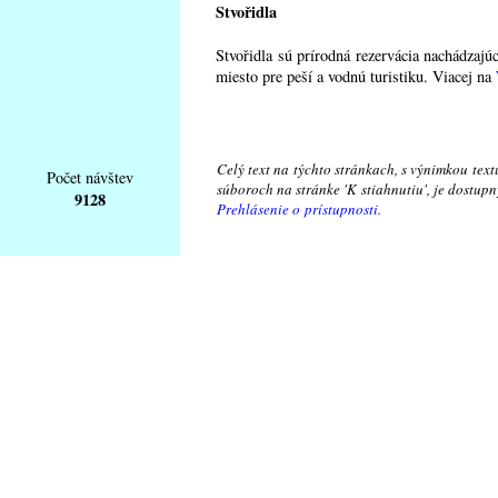
Stvořidla
Stvořidla sú prírodná rezervácia nachádzaj
miesto pre peší a vodnú turistiku. Viacej na
Celý text na týchto stránkach, s výnimkou text
Počet návštev
súboroch na stránke 'K stiahnutiu', je dostu
9128
Prehlásenie o prístupnosti.