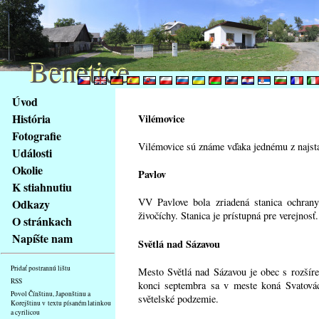
Benetice
Benetice
Na
Úvod
obsah
História
Vilémovice
stránky
Fotografie
Klávesové
Vilémovice sú známe vďaka jednému z najstar
Události
zkratky
na
Okolie
Pavlov
tomto
K stiahnutiu
webu
VV Pavlove bola zriadená stanica ochran
Odkazy
-
živočíchy. Stanica je prístupná pre verejnosť
O stránkach
základní
Napíšte nam
Světlá nad Sázavou
Hlavní
strana
Pridať postrannú lištu
Mesto Světlá nad Sázavou je obec s rozšír
RSS
konci septembra sa v meste koná Svatovác
Povol Čínštinu, Japonštinu a
světelské podzemie.
Korejštinu v textu písaném latinkou
a cyrilicou