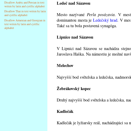
Ledeč nad Sázavou
Disallow Arabic and Persian in text
writen by latin and cyrillic alphabet
Disallow Thai in text writen by latin
Mesto nazývané
Perla posázavia
. V mest
and cyrillic alphabet
dominantou mesta je
Ledečský hrad
. V mest
Disallow Armenian and Georgian in
text writen by latin and cyrillic
Také sa tu bola postavená synagóga.
alphabet
Lipnice nad Sázavou
V Lipnici nad Sázavou se nachádza stej
Jaroslava Haška. Na námestiu je možné navšt
Melechov
Najvyšší bod světelska a ledečska, nadmors
Žebrákovský kopec
Druhý najvyšší bod světelska a ledečska, na
Kadlečák
Kadlečák je lyžiarsky reál, nachádzajúci sa