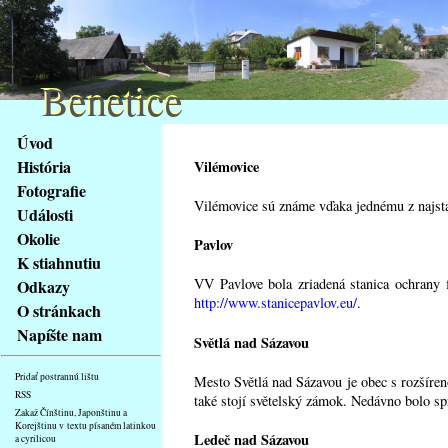
Benetice
Benetice
Na
Úvod
obsah
História
Vilémovice
stránky
Fotografie
Klávesové
Vilémovice sú známe vďaka jednému z najstar
Události
zkratky
na
Okolie
Pavlov
tomto
K stiahnutiu
webu
VV Pavlove bola zriadená stanica ochrany f
Odkazy
-
http://www.stanicepavlov.eu/
.
O stránkach
základní
Napíšte nam
Světlá nad Sázavou
Hlavní
strana
Pridať postrannú lištu
Mesto Světlá nad Sázavou je obec s rozšíre
RSS
také stojí světelský zámok. Nedávno bolo sp
Zakaž Čínštinu, Japonštinu a
Korejštinu v textu písaném latinkou
Ledeč nad Sázavou
a cyrilicou