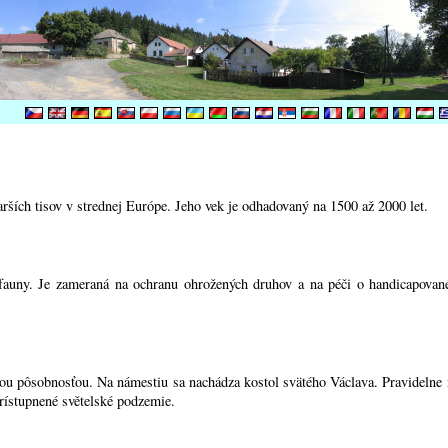
ších tisov v strednej Európe. Jeho vek je odhadovaný na 1500 až 2000 let.
auny. Je zameraná na ochranu ohrožených druhov a na péči o handicapované ž
nou pôsobnosťou. Na námestiu sa nachádza kostol svätého Václava. Pravidelne
rístupnené světelské podzemie.