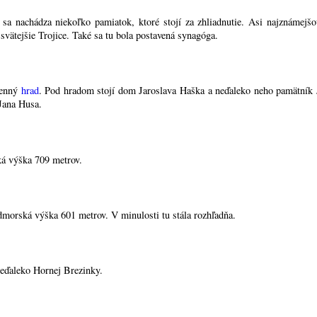
 sa nachádza niekoľko pamiatok, ktoré stojí za zhliadnutie. Asi najznámej
jsvätejšie Trojice. Také sa tu bola postavená synagóga.
menný
hrad
. Pod hradom stojí dom Jaroslava Haška a neďaleko neho pamätník J
Jana Husa.
ká výška 709 metrov.
dmorská výška 601 metrov. V minulosti tu stála rozhľadňa.
 neďaleko Hornej Brezinky.