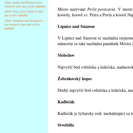
Allow Arabic and Persian in text
writen by latin and cyrillic alphabet
Mesto nazývané
Perla posázavia
. V meste
Allow Thai in text writen by latin
kostoly, kostol sv. Petra a Pavla a kostol Na
and cyrillic alphabet
Allow Armenian and Georgian in
text writen by latin and cyrillic
Lipnice nad Sázavou
alphabet
V Lipnici nad Sázavou se nachádza stejno
námestiu sa také nachádza pamätník Mistra 
Melechov
Najvyšší bod světelska a ledečska, nadmors
Žebrákovský kopec
Druhý najvyšší bod světelska a ledečska, na
Kadlečák
Kadlečák je lyžiarsky reál, nachádzajúci sa
Stvořidla