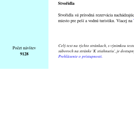
Stvořidla
Stvořidla sú prírodná rezervácia nachádzaj
miesto pre peší a vodnú turistiku. Viacej na
Celý text na týchto stránkach, s výnimkou text
Počet návštev
súboroch na stránke 'K stiahnutiu', je dostu
9128
Prehlásenie o prístupnosti.