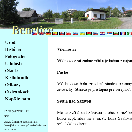
Benetice
Benetice
Na
Úvod
obsah
História
Vilémovice
stránky
Fotografie
Klávesové
Vilémovice sú známe vďaka jednému z najstar
Události
zkratky
na
Okolie
Pavlov
tomto
K stiahnutiu
webu
VV Pavlove bola zriadená stanica ochran
Odkazy
-
živočíchy. Stanica je prístupná pre verejnosť
O stránkach
základní
Napíšte nam
Světlá nad Sázavou
Hlavní
strana
Pridať postrannú lištu
Mesto Světlá nad Sázavou je obec s rozšír
RSS
konci septembra sa v meste koná Svatovác
Zakaž Čínštinu, Japonštinu a
světelské podzemie.
Korejštinu v textu písaném latinkou
a cyrilicou