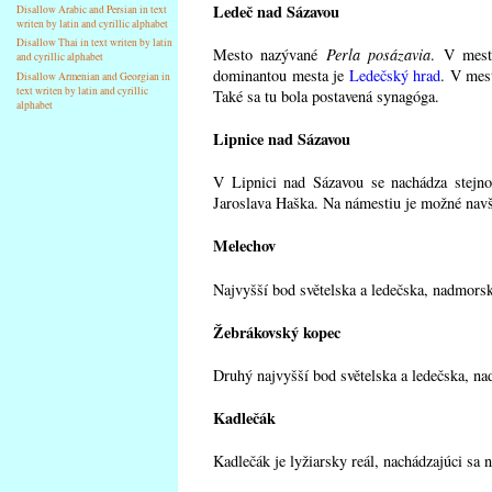
Ledeč nad Sázavou
Disallow Arabic and Persian in text
writen by latin and cyrillic alphabet
Disallow Thai in text writen by latin
Mesto nazývané
Perla posázavia
. V mest
and cyrillic alphabet
dominantou mesta je
Ledečský hrad
. V mest
Disallow Armenian and Georgian in
text writen by latin and cyrillic
Také sa tu bola postavená synagóga.
alphabet
Lipnice nad Sázavou
V Lipnici nad Sázavou se nachádza stej
Jaroslava Haška. Na námestiu je možné navšt
Melechov
Najvyšší bod světelska a ledečska, nadmors
Žebrákovský kopec
Druhý najvyšší bod světelska a ledečska, na
Kadlečák
Kadlečák je lyžiarsky reál, nachádzajúci sa