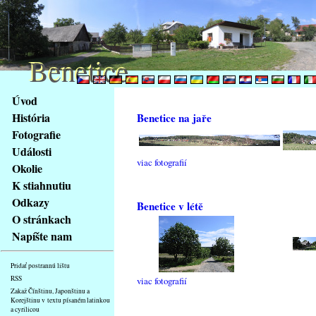
Benetice
Benetice
Na
Úvod
obsah
História
Benetice na jaře
stránky
Fotografie
Klávesové
Události
zkratky
viac fotografií
na
Okolie
tomto
K stiahnutiu
webu
Odkazy
Benetice v létě
-
O stránkach
základní
Napíšte nam
Hlavní
strana
Pridať postrannú lištu
RSS
viac fotografií
Zakaž Čínštinu, Japonštinu a
Korejštinu v textu písaném latinkou
a cyrilicou