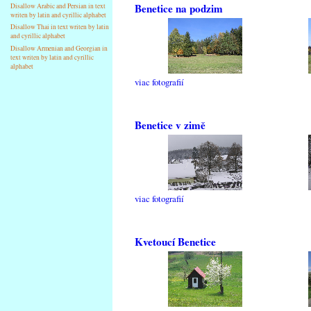
Benetice na podzim
Disallow Arabic and Persian in text
writen by latin and cyrillic alphabet
Disallow Thai in text writen by latin
and cyrillic alphabet
Disallow Armenian and Georgian in
text writen by latin and cyrillic
alphabet
viac fotografií
Benetice v zimě
viac fotografií
Kvetoucí Benetice