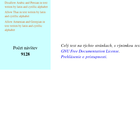
Disallow Arabic and Persian in text
writen by latin and cyrillic alphabet
Allow Thai in text writen by latin
and cyrillic alphabet
Allow Armenian and Georgian in
text writen by latin and cyrillic
alphabet
Celý text na týchto stránkach, s výnimkou te
Počet návštev
GNU Free Documentation License
.
9128
Prehlásenie o prístupnosti.