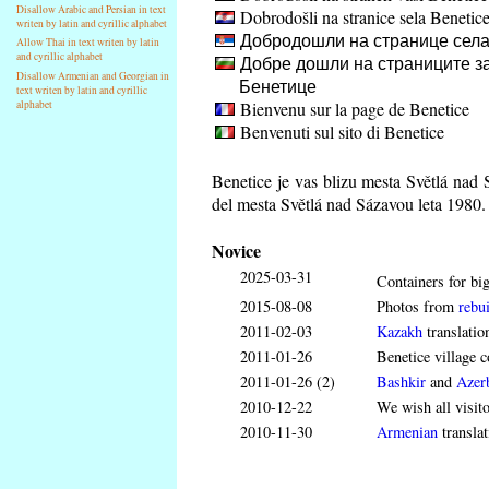
Disallow Arabic and Persian in text
Dobrodošli na stranice sela Benetic
writen by latin and cyrillic alphabet
Добродошли на странице села
Allow Thai in text writen by latin
and cyrillic alphabet
Добре дошли на страниците за
Disallow Armenian and Georgian in
Бенетице
text writen by latin and cyrillic
Bienvenu sur la page de Benetice
alphabet
Benvenuti sul sito di Benetice
Benetice je vas blizu mesta Světlá nad S
del mesta Světlá nad Sázavou leta 1980.
Novice
2025-03-31
Containers for big
2015-08-08
Photos from
rebui
2011-02-03
Kazakh
translatio
2011-01-26
Benetice village c
2011-01-26 (2)
Bashkir
and
Azerb
2010-12-22
We wish all visit
2010-11-30
Armenian
translat