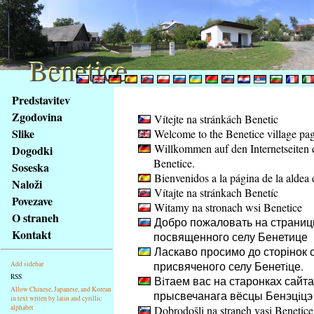
Benetice
Benetice
Na
Predstavitev
obsah
Zgodovina
Vítejte na stránkách Benetic
stránky
Slike
Welcome to the Benetice village pa
Klávesové
Willkommen auf den Internetseiten 
Dogodki
zkratky
Benetice.
na
Soseska
Bienvenidos a la página de la aldea 
tomto
Naloži
Vítajte na stránkach Benetíc
webu
Povezave
Witamy na stronach wsi Benetice
-
O straneh
Добро пожаловать на страниц
základní
Kontakt
посвященного селу Бенетице
Hlavní
Ласкаво просимо до сторінок с
strana
присвяченого селу Бенетiце.
Add sidebar
RSS
Вiтаем вас на старонках сайта
Allow Chinese, Japanese, and Korean
прысвечанага вёсцы Бенэцiцэ
in text writen by latin and cyrillic
alphabet
Dobrodošli na straneh vasi Benetice