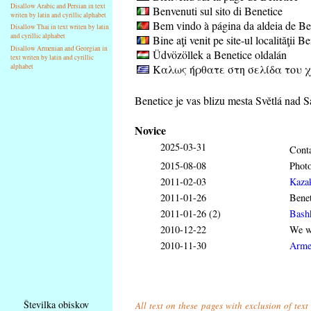
Disallow Arabic and Persian in text
Benvenuti sul sito di Benetice
writen by latin and cyrillic alphabet
Bem vindo à página da aldeia de Be
Disallow Thai in text writen by latin
and cyrillic alphabet
Bine aţi venit pe site-ul localităţii B
Disallow Armenian and Georgian in
Üdvözöllek a Benetice oldalán
text writen by latin and cyrillic
Καλως ήρθατε στη σελίδα του χ
alphabet
Benetice je vas blizu mesta Světlá nad S
Novice
2025-03-31
Conta
2015-08-08
Phot
2011-02-03
Kaza
2011-01-26
Benet
2011-01-26 (2)
Bash
2010-12-22
We wi
2010-11-30
Arme
Številka obiskov
All text on these pages with exclusion of tex