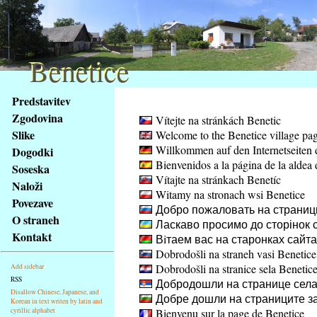
Benetice
Benetice
Na
Predstavitev
obsah
Zgodovina
Vítejte na stránkách Benetic
stránky
Slike
Welcome to the Benetice village pa
Klávesové
Willkommen auf den Internetseiten 
Dogodki
zkratky
Bienvenidos a la página de la aldea 
na
Soseska
Vítajte na stránkach Benetíc
tomto
Naloži
Witamy na stronach wsi Benetice
webu
Povezave
Добро пожаловать на страниц
-
O straneh
Ласкаво просимо до сторінок с
základní
Kontakt
Вiтаем вас на старонках сайт
Hlavní
Dobrodošli na straneh vasi Benetice
strana
Dobrodošli na stranice sela Benetic
Add sidebar
RSS
Добродошли на странице села
Disallow Chinese, Japanese, and
Добре дошли на страниците за
Korean in text writen by latin and
cyrillic alphabet
Bienvenu sur la page de Benetice