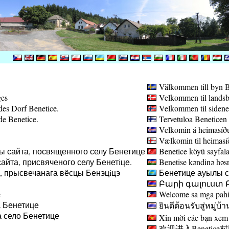
Välkommen till byn B
ges
Velkommen til landsb
des Dorf Benetice.
Velkommen til sidene
de Benetice.
Tervetuloa Beneticen 
Velkomin á heimasíðu
Vælkomin til heimasíð
ы сайта, посвященного селу Бенетице
Benetice köyü sayfala
айта, присвяченого селу Бенетiце.
Benetise kəndinə həsr 
а, прысвечанага вёсцы Бенэцiцэ
Бенетице ауылы са
Բարի գալուստ Բ
e
Welcome sa mga pahin
 Бенетице
ยินดีต้อนรับสู่หมู่บ้า
 село Бенетице
Xin mời các bạn xem 
欢迎进入Benetice