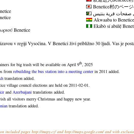
Benetice
村のページ
netice
 صفحات قرية بنتيس
enetice
Akwaaba to Benetice 
Ekábò sí abúlẹ́
Benet
ωριού Benetice
ázavou v regiji Vysočina. V Benetici živi približno 30 ljudi. Vas je pos
th
iners for big trash will be available on April 9
, 2025
os from
rebuilding the bus station into a meeting center
in 2011 added.
kh
translation added.
ice village council elections are held on 2011-02-01.
kir
and
Azerbaijani
translations added.
sh all visitors merry Christmas and happy new year.
nian
translation added.
t on included pages http://mapy.cz/ and http://maps.google.com/ and with exclusio