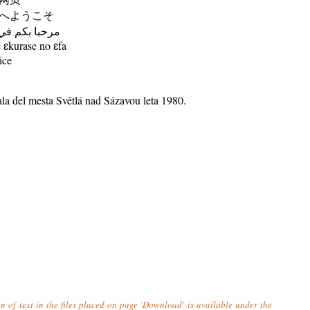
へようこそ
مرحبا بكم في
ɛkurase no ɛfa
ice
tala del mesta Světlá nad Sázavou leta 1980.
n of text in the files placed on page 'Download' is available under the