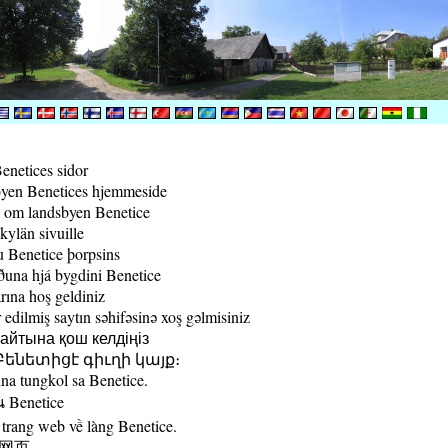
enetices sidor
yen Benetices hjemmeside
 om landsbyen Benetice
kylän sivuille
 Benetice þorpsins
una hjá bygdini Benetice
rına hoş geldiniz
edilmiş saytın səhifəsinə xoş gəlmisiniz
йтына қош келдіңіз
ենետիցէ գիւղի կայք։
a tungkol sa Benetice.
น Benetice
trang web về làng Benetice.
村网页