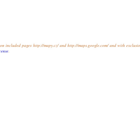
t on included pages http://mapy.cz/ and http://maps.google.com/ and with exclusio
cense
.