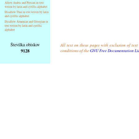
Allow Arabic and Persian in text
writen by latin and cyrillic alphabet
Disallow Thai in text writen by latin
and cyrillic alphabet
Disallow Armenian and Georgian in
text writen by latin and cyrillic
alphabet
Številka obiskov
All text on these pages with exclusion of tex
9128
conditions of the
GNU Free Documentation Li