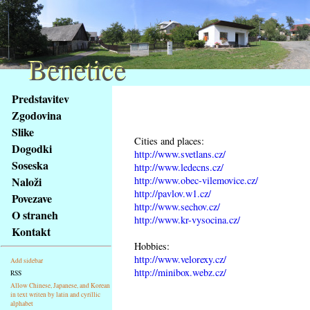
Benetice
Benetice
Na
Predstavitev
obsah
Zgodovina
stránky
Slike
Klávesové
Cities and places:
Dogodki
zkratky
http://www.svetlans.cz/
na
Soseska
http://www.ledecns.cz/
tomto
http://www.obec-vilemovice.cz/
Naloži
webu
http://pavlov.w1.cz/
Povezave
http://www.sechov.cz/
-
O straneh
http://www.kr-vysocina.cz/
základní
Kontakt
Hlavní
Hobbies:
strana
http://www.velorexy.cz/
Add sidebar
http://minibox.webz.cz/
RSS
Allow Chinese, Japanese, and Korean
in text writen by latin and cyrillic
alphabet