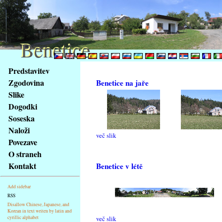
Benetice
Benetice
Na
Predstavitev
obsah
Zgodovina
Benetice na jaře
stránky
Slike
Klávesové
Dogodki
zkratky
na
Soseska
tomto
Naloži
več slik
webu
Povezave
-
O straneh
základní
Kontakt
Benetice v létě
Hlavní
strana
Add sidebar
RSS
Disallow Chinese, Japanese, and
Korean in text writen by latin and
cyrillic alphabet
več slik