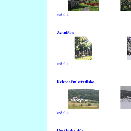
več slik
Zvonička
več slik
Rekreační středisko
več slik
Umělecká díla