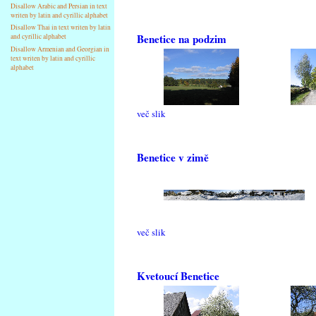
Disallow Arabic and Persian in text
writen by latin and cyrillic alphabet
Disallow Thai in text writen by latin
Benetice na podzim
and cyrillic alphabet
Disallow Armenian and Georgian in
text writen by latin and cyrillic
alphabet
več slik
Benetice v zimě
več slik
Kvetoucí Benetice