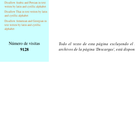
Disallow Arabic and Persian in text
writen by latin and cyrillic alphabet
Disallow Thai in text writen by latin
and cyrillic alphabet
Disallow Armenian and Georgian in
text writen by latin and cyrillic
alphabet
Número de visitas
Todo el texto de esta página excluyendo el t
9128
archivos de la página 'Descargas', está dispon