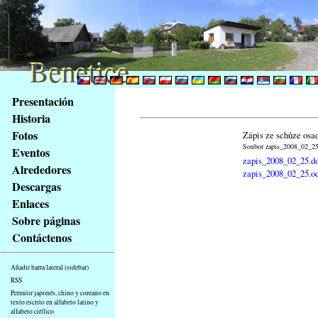
Benetice
Benetice
Na
Presentación
obsah
Historia
stránky
Fotos
Zápis ze schůze osa
Klávesové
Soubor zapis_2008_02_25.
Eventos
zkratky
zapis_2008_02_25.d
na
Alrededores
zapis_2008_02_25.o
tomto
Descargas
webu
Enlaces
-
Sobre páginas
základní
Contáctenos
Hlavní
strana
Añadir barra lateral (sidebar)
RSS
Permitir japonés, chino y coreano en
texto escrito en alfabeto latino y
alfabeto cirílico