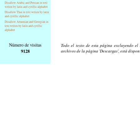
Disallow Arabic and Persian in text
writen by latin and cyrillic alphabet
Disallow Thai in text writen by latin
and cyrillic alphabet
Disallow Armenian and Georgian in
text writen by latin and cyrillic
alphabet
Número de visitas
Todo el texto de esta página excluyendo el t
9128
archivos de la página 'Descargas', está dispon