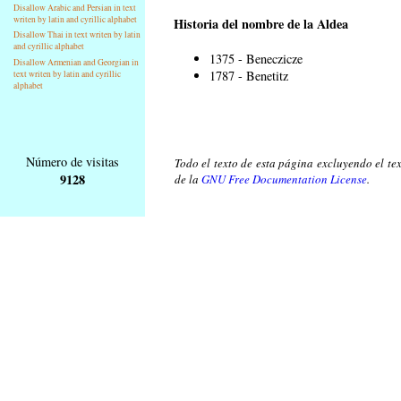
Disallow Arabic and Persian in text
writen by latin and cyrillic alphabet
Historia del nombre de la Aldea
Disallow Thai in text writen by latin
and cyrillic alphabet
1375 - Beneczicze
Disallow Armenian and Georgian in
1787 - Benetitz
text writen by latin and cyrillic
alphabet
Número de visitas
Todo el texto de esta página excluyendo el tex
9128
de la
GNU Free Documentation License
.