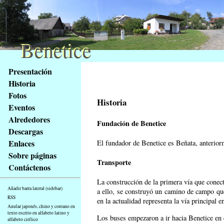
Benetice
Benetice
Na
Presentación
obsah
Historia
stránky
Fotos
Klávesové
Historia
Eventos
zkratky
na
Alrededores
Fundación de Benetice
tomto
Descargas
webu
Enlaces
El fundador de Benetice es Beňata,
anteriorm
-
Sobre páginas
základní
Transporte
Contáctenos
Hlavní
strana
La construcción de la primera vía que conect
Añadir barra lateral (sidebar)
a ello, se construyó un camino de campo que
RSS
en la actualidad representa la vía principal
Anular japonés, chino y coreano en
texto escrito en alfabeto latino y
Los buses empezaron a ir hacia Benetice en
alfabeto cirílico