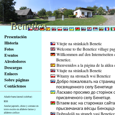
Benetice
Benetice
Na
Presentación
obsah
Historia
Vítejte na stránkách Benetic
stránky
Fotos
Welcome to the Benetice village pa
Klávesové
Willkommen auf den Internetseiten 
Eventos
zkratky
Benetice.
na
Alrededores
Bienvenidos a la página de la aldea 
tomto
Descargas
Vítajte na stránkach Benetíc
webu
Enlaces
Witamy na stronach wsi Benetice
-
Sobre páginas
Добро пожаловать на страниц
základní
Contáctenos
посвященного селу Бенетице
Hlavní
Ласкаво просимо до сторінок с
strana
присвяченого селу Бенетiце.
Añadir barra lateral (sidebar)
RSS
Вiтаем вас на старонках сайта
Anular japonés, chino y coreano en
прысвечанага вёсцы Бенэцiцэ
texto escrito en alfabeto latino y
alfabeto cirílico
Dobrodošli na straneh vasi Benetice