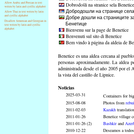
Allow Arabic and Persian in text
Dobrodošli na stranice sela Benetic
writen by latin and cyrillic alphabet
Добродошли на странице села
Allow Thai in text writen by latin
and cyrillic alphabet
Добре дошли на страниците за
Disallow Armenian and Georgian in
Бенетице
text writen by latin and cyrillic
Bienvenu sur la page de Benetice
alphabet
Benvenuti sul sito di Benetice
Bem vindo à página da aldeia de Be
Benetice es una aldea cercana al puebl
personas aproximadamente. La aldea pe
administrada desde el año 2005 por el 
la vista del castillo de Lipnice.
Noticias
2025-03-31
Containers for big
2015-08-08
Photos from
rebui
2011-02-03
Kazakh
translatio
2011-01-26
Benetice village c
2011-01-26 (2)
Bashkir
and
Azerb
2010-12-22
Deseamos a todos l