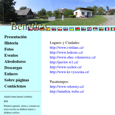
Benetice
Benetice
Na
Presentación
obsah
Historia
Lugares y Ciudades:
stránky
http://www.svetlans.cz/
Fotos
Klávesové
http://www.ledecns.cz/
Eventos
zkratky
http://www.obec-vilemovice.cz/
na
Alrededores
http://pavlov.w1.cz/
tomto
http://www.sechov.cz/
Descargas
webu
http://www.kr-vysocina.cz/
Enlaces
-
Sobre páginas
Pasatiempos:
základní
Contáctenos
http://www.velorexy.cz/
Hlavní
http://minibox.webz.cz/
strana
Añadir barra lateral (sidebar)
RSS
Permitir japonés, chino y coreano en
texto escrito en alfabeto latino y
alfabeto cirílico