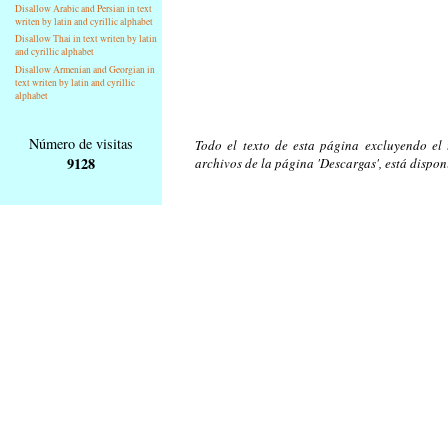
Disallow Arabic and Persian in text
writen by latin and cyrillic alphabet
Disallow Thai in text writen by latin
and cyrillic alphabet
Disallow Armenian and Georgian in
text writen by latin and cyrillic
alphabet
Número de visitas
Todo el texto de esta página excluyendo el t
9128
archivos de la página 'Descargas', está dispon