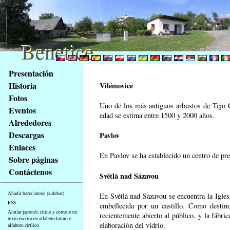
Benetice
Benetice
Na
Presentación
obsah
Historia
Vilémovice
stránky
Fotos
Klávesové
Uno de los más antiguos arbustos de Tejo 
Eventos
zkratky
edad se estima entre 1500 y 2000 años.
na
Alrededores
tomto
Descargas
Pavlov
webu
Enlaces
-
En Pavlov se ha establecido un centro de pres
Sobre páginas
základní
Contáctenos
Světlá nad Sázavou
Hlavní
strana
Añadir barra lateral (sidebar)
En Světlá nad Sázavou se encuentra la Iglesi
RSS
embellecida por un castillo. Como destino
Anular japonés, chino y coreano en
recientemente abierto al público, y la fábri
texto escrito en alfabeto latino y
elaboración del vidrio.
alfabeto cirílico