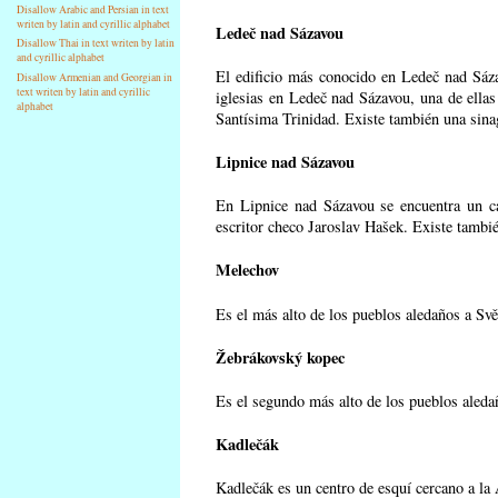
Disallow Arabic and Persian in text
writen by latin and cyrillic alphabet
Ledeč nad Sázavou
Disallow Thai in text writen by latin
and cyrillic alphabet
El edificio más conocido en Ledeč nad Sázav
Disallow Armenian and Georgian in
text writen by latin and cyrillic
iglesias en Ledeč nad Sázavou, una de ellas 
alphabet
Santísima Trinidad. Existe también una sina
Lipnice nad Sázavou
En Lipnice nad Sázavou se encuentra un c
escritor checo Jaroslav Hašek. Existe tambié
Melechov
Es el más alto de los pueblos aledaños a Sv
Žebrákovský kopec
Es el segundo más alto de los pueblos aleda
Kadlečák
Kadlečák es un centro de esquí cercano a la