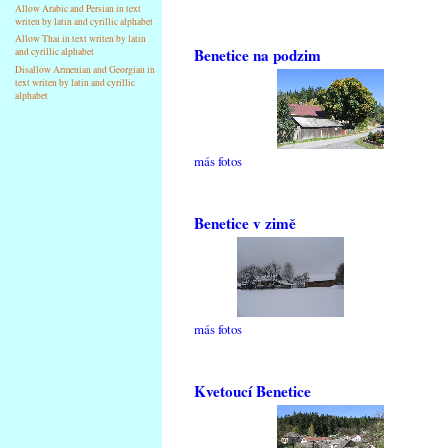
Allow Arabic and Persian in text
writen by latin and cyrillic alphabet
Allow Thai in text writen by latin
Benetice na podzim
and cyrillic alphabet
Disallow Armenian and Georgian in
text writen by latin and cyrillic
alphabet
más fotos
Benetice v zimě
más fotos
Kvetoucí Benetice