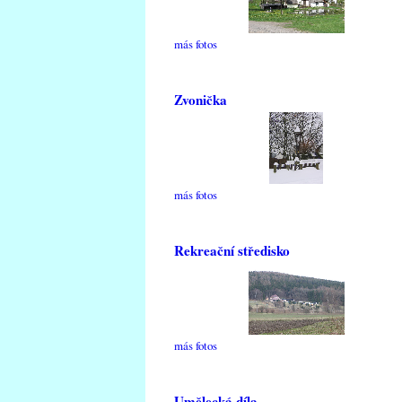
más fotos
Zvonička
más fotos
Rekreační středisko
más fotos
Umělecká díla