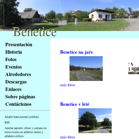
Benetice
Benetice
Na
Presentación
obsah
Historia
Benetice na jaře
stránky
Fotos
Klávesové
Eventos
zkratky
na
Alrededores
tomto
Descargas
más fotos
webu
Enlaces
-
Sobre páginas
základní
Contáctenos
Benetice v létě
Hlavní
strana
Añadir barra lateral (sidebar)
RSS
Anular japonés, chino y coreano en
texto escrito en alfabeto latino y
alfabeto cirílico
más fotos