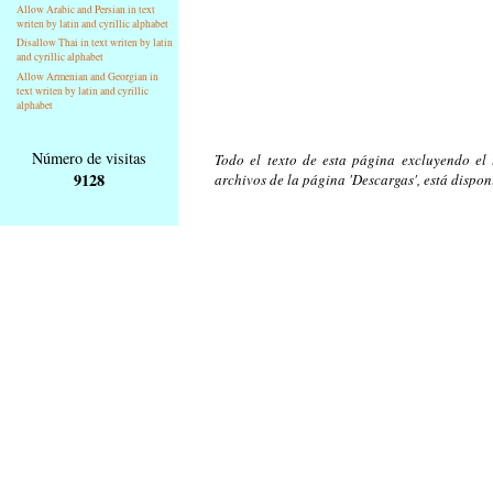
Allow Arabic and Persian in text
writen by latin and cyrillic alphabet
Disallow Thai in text writen by latin
and cyrillic alphabet
Allow Armenian and Georgian in
text writen by latin and cyrillic
alphabet
Número de visitas
Todo el texto de esta página excluyendo el t
9128
archivos de la página 'Descargas', está dispon