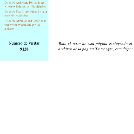
Disallow Arabic and Persian in text
writen by latin and cyrillic alphabet
Disallow Thai in text writen by latin
and cyrillic alphabet
Disallow Armenian and Georgian in
text writen by latin and cyrillic
alphabet
Número de visitas
Todo el texto de esta página excluyendo el t
9128
archivos de la página 'Descargas', está dispon