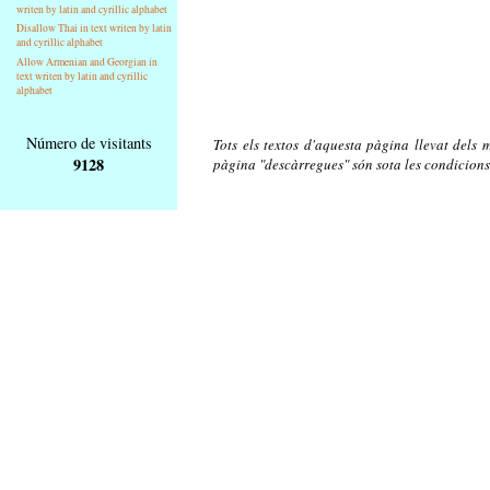
writen by latin and cyrillic alphabet
Disallow Thai in text writen by latin
and cyrillic alphabet
Allow Armenian and Georgian in
text writen by latin and cyrillic
alphabet
Número de visitants
Tots els textos d'aquesta pàgina llevat dels m
9128
pàgina "descàrregues" són sota les condicions