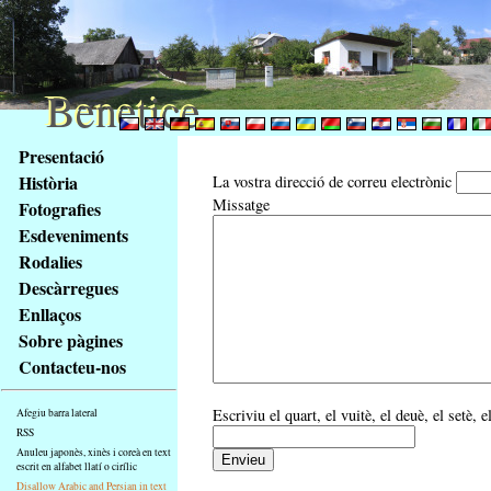
Benetice
Benetice
Na
Presentació
obsah
Història
La vostra direcció de correu electrònic
stránky
Missatge
Fotografies
Klávesové
Esdeveniments
zkratky
na
Rodalies
tomto
Descàrregues
webu
Enllaços
-
Sobre pàgines
základní
Contacteu-nos
Hlavní
strana
Escriviu el quart, el vuitè, el deuè, el setè, 
Afegiu barra lateral
RSS
Anuleu japonès, xinès i coreà en text
escrit en alfabet llatí o cirílic
Disallow Arabic and Persian in text