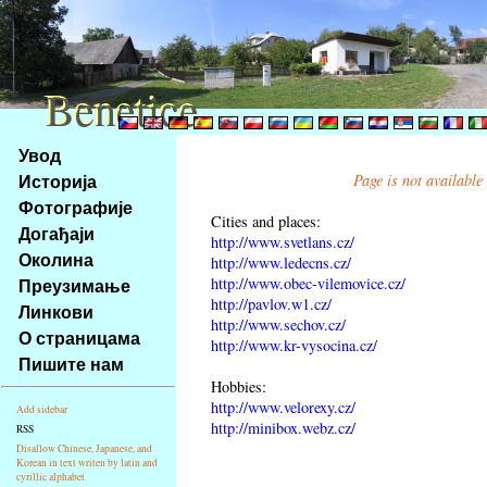
Benetice
Benetice
Na
Увод
obsah
Историја
Page is not available
stránky
Фотографије
Klávesové
Cities and places:
Догађаји
zkratky
http://www.svetlans.cz/
na
Околина
http://www.ledecns.cz/
tomto
http://www.obec-vilemovice.cz/
Преузимање
webu
http://pavlov.w1.cz/
Линкови
http://www.sechov.cz/
-
О страницама
http://www.kr-vysocina.cz/
základní
Пишите нам
Hlavní
Hobbies:
strana
http://www.velorexy.cz/
Add sidebar
http://minibox.webz.cz/
RSS
Disallow Chinese, Japanese, and
Korean in text writen by latin and
cyrillic alphabet