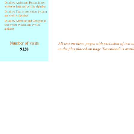
Disallow Arabic and Persian in text
writen by latin and cyrillic alphabet
Disallow Thai in text writen by latin
and cyrillic alphabet
Disallow Armenian and Georgian in
text writen by latin and cyrillic
alphabet
Number of visits
All text on these pages with exclusion of text
9128
in the files placed on page 'Download' is avai