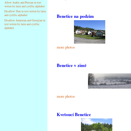
Allow Arabic and Persian in text
writen by latin and cyrillic alphabet
Disallow Thai in text writen by latin
Benetice na podzim
and cyrillic alphabet
Disallow Armenian and Georgian in
text writen by latin and cyrillic
alphabet
more photos
Benetice v zimě
more photos
Kvetoucí Benetice