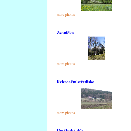
more photos
Zvonička
more photos
Rekreační středisko
more photos
Umělecká díla