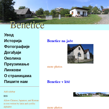
Benetice
Benetice
Na
Увод
obsah
Историја
Benetice na jaře
stránky
Фотографије
Klávesové
Догађаји
zkratky
na
Околина
tomto
Преузимање
more photos
webu
Линкови
-
О страницама
základní
Пишите нам
Benetice v létě
Hlavní
strana
Add sidebar
RSS
Allow Chinese, Japanese, and Korean
in text writen by latin and cyrillic
alphabet
more photos