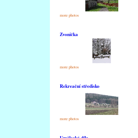
more photos
Zvonička
more photos
Rekreační středisko
more photos
Umělecká díla