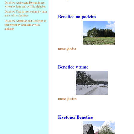
Disallow Arabic and Persian in text
writen by latin and cyrillic alphabet
Disallow Thai in text writen by latin
Benetice na podzim
and cyrillic alphabet
Disallow Armenian and Georgian in
text writen by latin and cyrillic
alphabet
more photos
Benetice v zimě
more photos
Kvetoucí Benetice