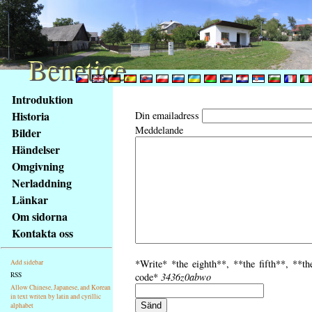
Benetice
Benetice
Na
Introduktion
obsah
Historia
Din emailadress
stránky
Meddelande
Bilder
Klávesové
Händelser
zkratky
na
Omgivning
tomto
Nerladdning
webu
Länkar
-
Om sidorna
základní
Kontakta oss
Hlavní
strana
*Write* *the eighth**, **the fifth**, **th
Add sidebar
RSS
code*
3436z0abwo
Allow Chinese, Japanese, and Korean
in text writen by latin and cyrillic
alphabet