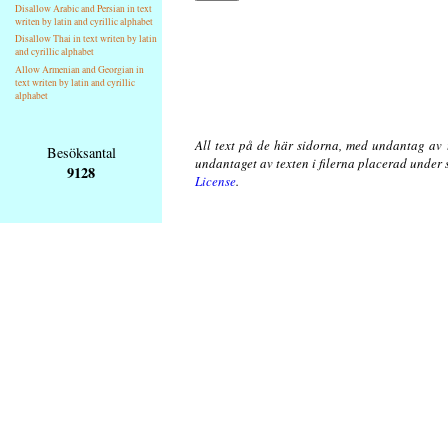
Disallow Arabic and Persian in text
writen by latin and cyrillic alphabet
Disallow Thai in text writen by latin
and cyrillic alphabet
Allow Armenian and Georgian in
text writen by latin and cyrillic
alphabet
All text på de här sidorna, med undantag av 
Besöksantal
undantaget av texten i filerna placerad under
9128
License
.