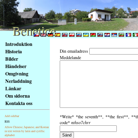
Benetice
Benetice
Na
Introduktion
obsah
Historia
Din emailadress
stránky
Meddelande
Bilder
Klávesové
Händelser
zkratky
na
Omgivning
tomto
Nerladdning
webu
Länkar
-
Om sidorna
základní
Kontakta oss
Hlavní
strana
*Write* *the seventh**, **the first**, **t
Add sidebar
RSS
code*
nthso7chrr
Allow Chinese, Japanese, and Korean
in text writen by latin and cyrillic
alphabet