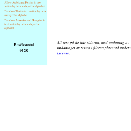
Allow Arabic and Persian in text
writen by latin and cyrillic alphabet
Disallow Thai in text writen by latin
and cyrillic alphabet
Disallow Armenian and Georgian in
text writen by latin and cyrillic
alphabet
All text på de här sidorna, med undantag av 
Besöksantal
undantaget av texten i filerna placerad under
9128
License
.